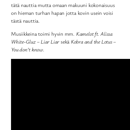
tätä nauttia mutta omaan makuuni kokonaisuus
on hieman turhan hapan jotta kovin usein voisi
tästä nauttia.
Musiikkeina toimi hyvin mm.
Kamelot ft. Alissa
White-Gluz – Liar Liar
sekä
Kobra and the Lotus –
You don’t know
.