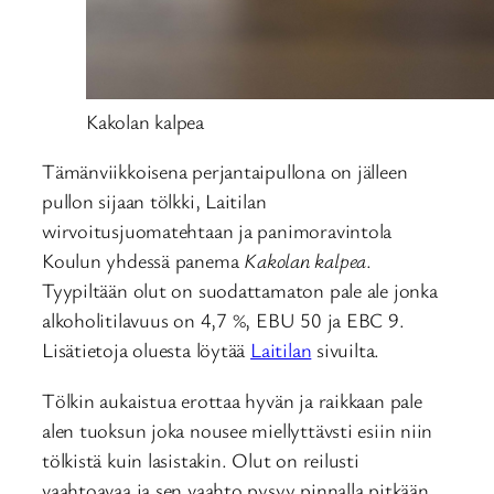
Kakolan kalpea
Tämänviikkoisena perjantaipullona on jälleen
pullon sijaan tölkki, Laitilan
wirvoitusjuomatehtaan ja panimoravintola
Koulun yhdessä panema
Kakolan kalpea
.
Tyypiltään olut on suodattamaton pale ale jonka
alkoholitilavuus on 4,7 %, EBU 50 ja EBC 9.
Lisätietoja oluesta löytää
Laitilan
sivuilta.
Tölkin aukaistua erottaa hyvän ja raikkaan pale
alen tuoksun joka nousee miellyttävsti esiin niin
tölkistä kuin lasistakin. Olut on reilusti
vaahtoavaa ja sen vaahto pysyy pinnalla pitkään.