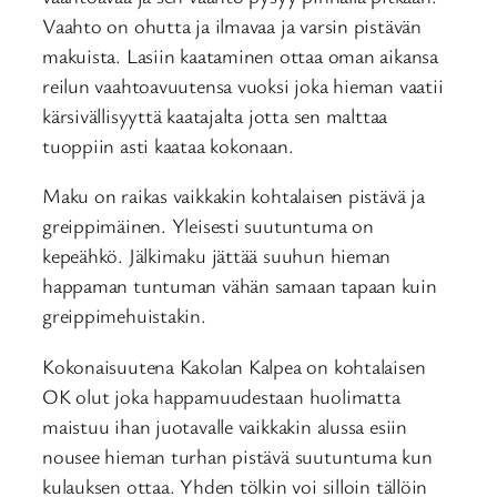
Vaahto on ohutta ja ilmavaa ja varsin pistävän
makuista. Lasiin kaataminen ottaa oman aikansa
reilun vaahtoavuutensa vuoksi joka hieman vaatii
kärsivällisyyttä kaatajalta jotta sen malttaa
tuoppiin asti kaataa kokonaan.
Maku on raikas vaikkakin kohtalaisen pistävä ja
greippimäinen. Yleisesti suutuntuma on
kepeähkö. Jälkimaku jättää suuhun hieman
happaman tuntuman vähän samaan tapaan kuin
greippimehuistakin.
Kokonaisuutena Kakolan Kalpea on kohtalaisen
OK olut joka happamuudestaan huolimatta
maistuu ihan juotavalle vaikkakin alussa esiin
nousee hieman turhan pistävä suutuntuma kun
kulauksen ottaa. Yhden tölkin voi silloin tällöin