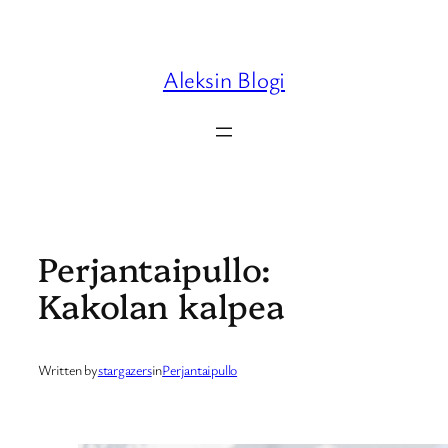
Skip
to
content
Aleksin Blogi
Perjantaipullo:
Kakolan kalpea
Written by
stargazers
in
Perjantaipullo