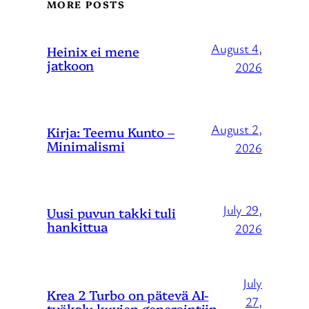
MORE POSTS
August 4,
Heinix ei mene
jatkoon
2026
August 2,
Kirja: Teemu Kunto –
Minimalismi
2026
July 29,
Uusi puvun takki tuli
hankittua
2026
July
Krea 2 Turbo on pätevä AI-
27,
työkalu kuvien generointiin