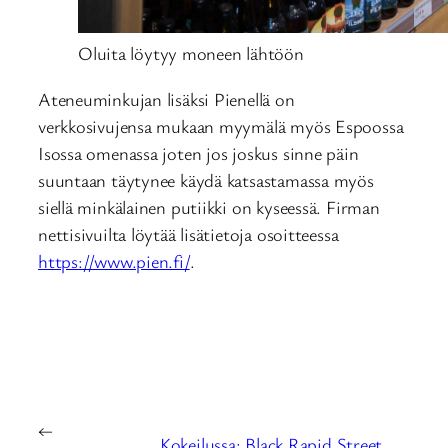
Oluita löytyy moneen lähtöön
Ateneuminkujan lisäksi Pienellä on
verkkosivujensa mukaan myymälä myös Espoossa
Isossa omenassa joten jos joskus sinne päin
suuntaan täytynee käydä katsastamassa myös
siellä minkälainen putiikki on kyseessä. Firman
nettisivuilta löytää lisätietoja osoitteessa
https://www.pien.fi/
.
←
Kokeilussa: Black Rapid Street