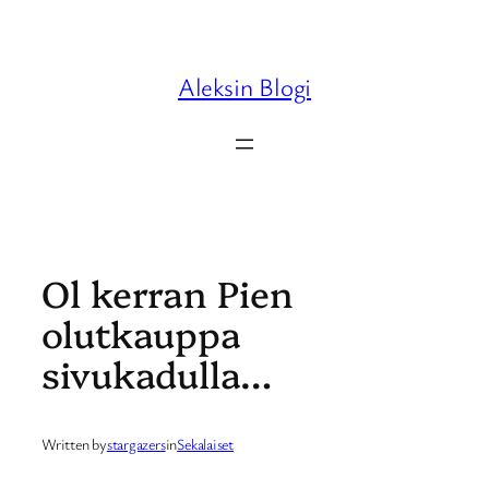
Skip
to
content
Aleksin Blogi
Ol kerran Pien
olutkauppa
sivukadulla…
Written by
stargazers
in
Sekalaiset