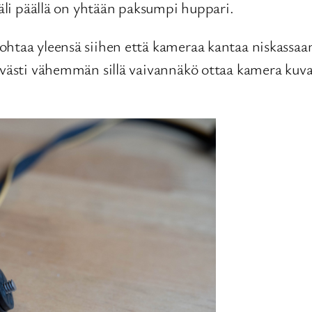
käli päällä on yhtään paksumpi huppari.
ohtaa yleensä siihen että kameraa kantaa niskassaa
tävästi vähemmän sillä vaivannäkö ottaa kamera kuv