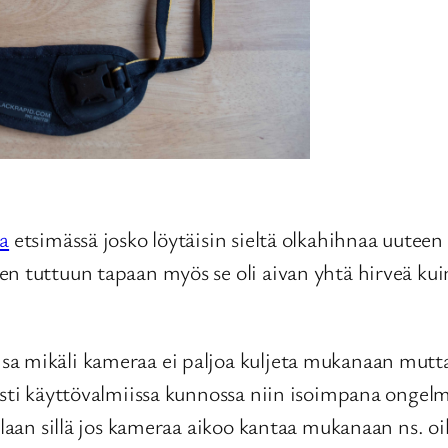
a
etsimässä josko löytäisin sieltä olkahihnaa uute
n tuttuun tapaan myös se oli aivan yhtä hirveä kui
sa mikäli kameraa ei paljoa kuljeta mukanaan mutt
esti käyttövalmiissa kunnossa niin isoimpana ongel
llaan sillä jos kameraa aikoo kantaa mukanaan ns. o