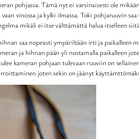
meran pohjassa. Tämä nyt ei varsinaisesti ole mikään 
 vaan vinossa ja kylki ilmassa. Toki pohjaruuvin saa 
ngelma mikäli ei itse välttämättä halua itselleen si
hnan saa nopeasti ympäriltään irti ja paikalleen mik
kameran ja hihnan pään yli nostamalla paikalleen jot
a tulee kameran pohjaan tulevaan ruuviin on sellaine
irroittaminen joten sekin on jäänyt käyttämttömäk