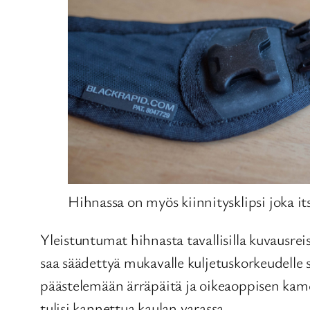
Hihnassa on myös kiinnitysklipsi joka it
Yleistuntumat hihnasta tavallisilla kuvausrei
saa säädettyä mukavalle kuljetuskorkeudelle 
päästelemään ärräpäitä ja oikeaoppisen kam
tulisi kannettua kaulan varassa.