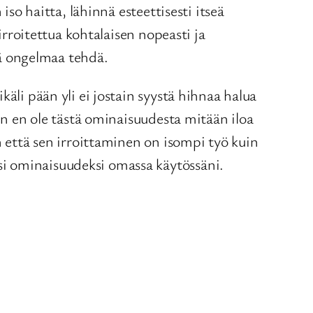
iso haitta, lähinnä esteettisesti itseä
irroitettua kohtalaisen nopeasti ja
itä ongelmaa tehdä.
äli pään yli ei jostain syystä hihnaa halua
en en ole tästä ominaisuudesta mitään iloa
n että sen irroittaminen on isompi työ kuin
si ominaisuudeksi omassa käytössäni.