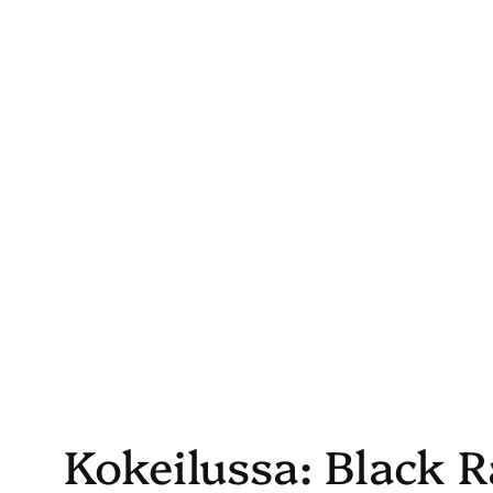
Skip
to
content
Kokeilussa: Black R