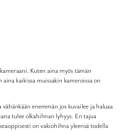
en kameraani. Kuten aina myös tämän
n aina kaikissa muissakin kameroissa on
a vähänkään enemmän jos kuvailee ja haluaa
mana tulee olkahihnan lyhyys. En tajua
ikeaoppisesti on vakiohihna yleensä todella