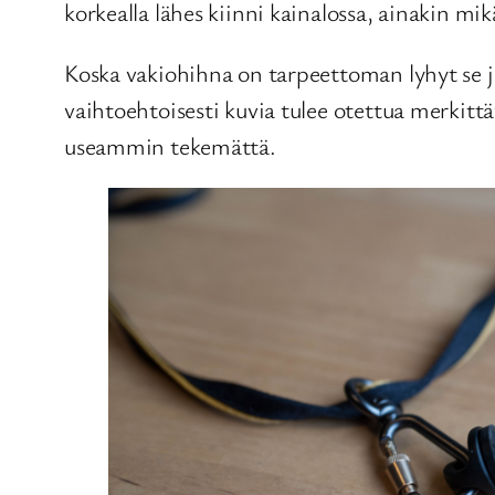
korkealla lähes kiinni kainalossa, ainakin mi
Koska vakiohihna on tarpeettoman lyhyt se j
vaihtoehtoisesti kuvia tulee otettua merkit
useammin tekemättä.