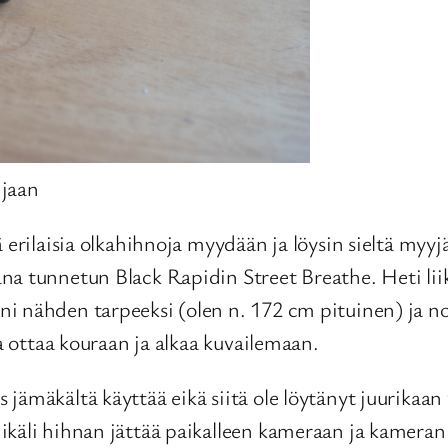
hjaan
ä erilaisia olkahihnoja myydään ja löysin sieltä myy
na tunnetun Black Rapidin Street Breathe. Heti liik
i nähden tarpeeksi (olen n. 172 cm pituinen) ja n
ea ottaa kouraan ja alkaa kuvailemaan.
ämäkältä käyttää eikä siitä ole löytänyt juurikaan 
ikäli hihnan jättää paikalleen kameraan ja kameran 