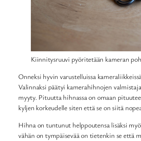
Kiinnitysruuvi pyöritetään kameran po
Onneksi hyvin varustelluissa kameraliikkeiss
Valinnaksi päätyi kamerahihnojen valmistaja
myyty. Pituutta hihnassa on omaan pituuteen
kyljen korkeudelle siten että se on siitä nop
Hihna on tuntunut helppoutensa lisäksi myös j
vähän on tympäisevää on tietenkin se että m