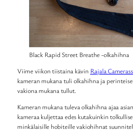
Black Rapid Street Breathe -olkahihna
Viime viikon tiistaina kävin
Rajala Camerass
kameran mukana tuli olkahihna ja perinteisee
vakiona mukana tullut.
Kameran mukana tuleva olkahihna ajaa asian
kameraa kuljettaa edes kutakuinkin tolkullis
minkälaisille hobiteille vakiohihnat suunnite