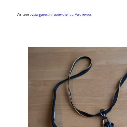
Written by
stargazers
in
Tuotekokeilut
, 
Valokuvaus