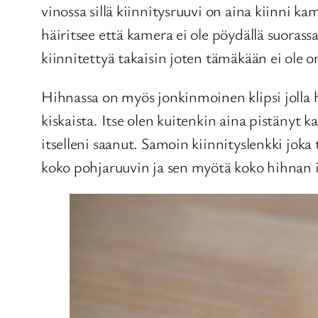
vinossa sillä kiinnitysruuvi on aina kiinni ka
häiritsee että kamera ei ole pöydällä suorassa
kiinnitettyä takaisin joten tämäkään ei ole o
Hihnassa on myös jonkinmoinen klipsi jolla hi
kiskaista. Itse olen kuitenkin aina pistänyt 
itselleni saanut. Samoin kiinnityslenkki jok
koko pohjaruuvin ja sen myötä koko hihnan 