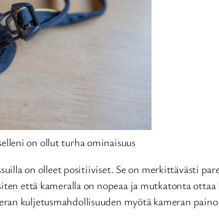
selleni on ollut turha ominaisuus
ssuilla on olleet positiiviset. Se on merkittävästi 
siten että kameralla on nopeaa ja mutkatonta ottaa
eran kuljetusmahdollisuuden myötä kameran paino e