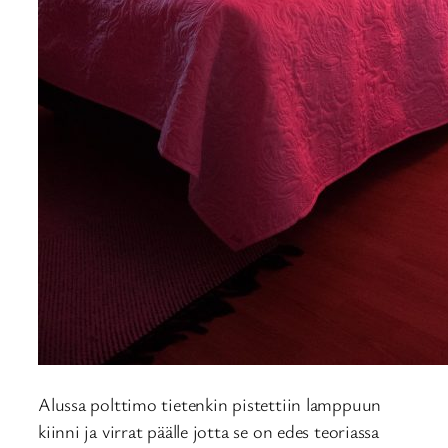
Alussa polttimo tietenkin pistettiin lamppuun
kiinni ja virrat päälle jotta se on edes teoriassa