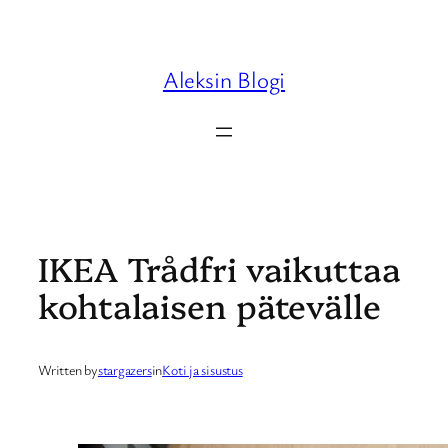
Skip
to
content
Aleksin Blogi
IKEA Trådfri vaikuttaa
kohtalaisen pätevälle
Written by
stargazers
in
Koti ja sisustus