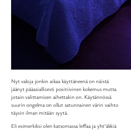
Nyt valoja jonkin aikaa käyttäneenä on näistä
jäänyt pääasiallisesti positiivinen kokemus mutta
jotain valittamisen aihettakin on. Käytännössä
suurin ongelma on ollut satunnainen värin vaihto
täysin ilman mitään syytä.
Eli esimerkiksi olen katsomassa leffaa ja yht’äkkiä