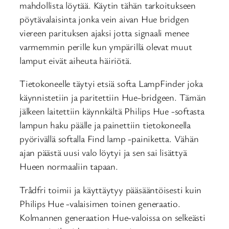
mahdollista löytää. Käytin tähän tarkoitukseen
pöytävalaisinta jonka vein aivan Hue bridgen
viereen parituksen ajaksi jotta signaali menee
varmemmin perille kun ympärillä olevat muut
lamput eivät aiheuta häiriötä.
Tietokoneelle täytyi etsiä softa LampFinder joka
käynnistetiin ja paritettiin Hue-bridgeen. Tämän
jälkeen laitettiin käynnkältä Philips Hue -softasta
lampun haku päälle ja painettiin tietokoneella
pyörivällä softalla Find lamp -painiketta. Vähän
ajan päästä uusi valo löytyi ja sen sai lisättyä
Hueen normaaliin tapaan.
Trådfri toimii ja käyttäytyy pääsääntöisesti kuin
Philips Hue -valaisimen toinen generaatio.
Kolmannen generaation Hue-valoissa on selkeästi