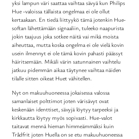
yksi lampun väri saattaa vaihtaa sävyä kun Philips
Hue -valoissa tällaista ongelmaa ei ole ollut
kertaakaan. En tiedä liittyykö tämä jotenkin Hue-
softan lähettämään signaaliin, tuleeko naapurista
jokin taajuus joka sotkee näitä vai mikä moista
aiheuttaa, mutta koska ongelma ei ole vielä kovin
usein ilmennyt ei ole tämä kovin pahasti päässyt
häiritsemään. Mikäli värin satunnainen vaihtelu
jatkuu pidemmän aikaa täytynee vaihtaa näiden
tilalle sitten oikeat Huet vähitellen.
Nyt on makuuhuoneessa jokaisessa valossa
samanlaiset polttimot joten värisävyt ovat
keskenään identtiset, sävyjä löytyy tarpeeksi ja
kirkkautta löytyy myös sopivasti. Hue-valot
taitavat mennä hieman himmeämmäksi kuin
Trådfrit joten Huella on se etu makuuhuoneessa