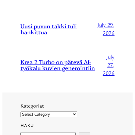
July 29,
Uusi puvun takki tuli
hankittua
2026
July
Krea 2 Turbo on pätevä AI-
27,
työkalu kuvien generointiin
2026
Kategoriat
HAKU