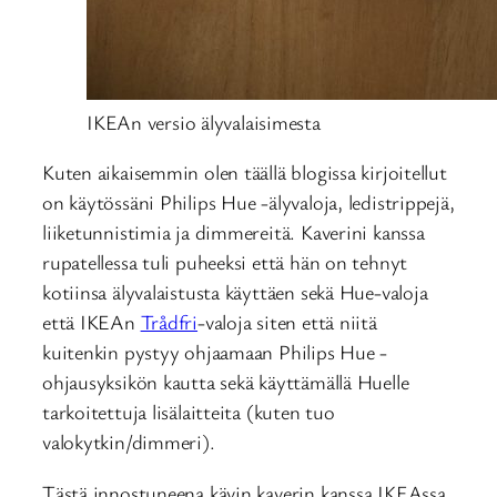
IKEAn versio älyvalaisimesta
Kuten aikaisemmin olen täällä blogissa kirjoitellut
on käytössäni Philips Hue -älyvaloja, ledistrippejä,
liiketunnistimia ja dimmereitä. Kaverini kanssa
rupatellessa tuli puheeksi että hän on tehnyt
kotiinsa älyvalaistusta käyttäen sekä Hue-valoja
että IKEAn
Trådfri
-valoja siten että niitä
kuitenkin pystyy ohjaamaan Philips Hue -
ohjausyksikön kautta sekä käyttämällä Huelle
tarkoitettuja lisälaitteita (kuten tuo
valokytkin/dimmeri).
Tästä innostuneena kävin kaverin kanssa IKEAssa