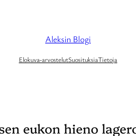
Aleksin Blogi
Elokuva-arvostelut
Suosituksia
Tietoja
äsen eukon hieno lager