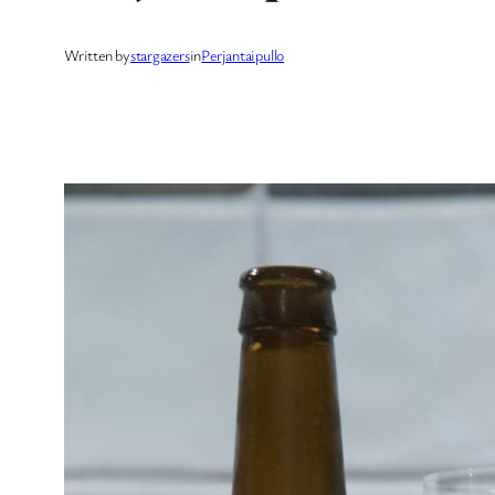
Written by
stargazers
in
Perjantaipullo