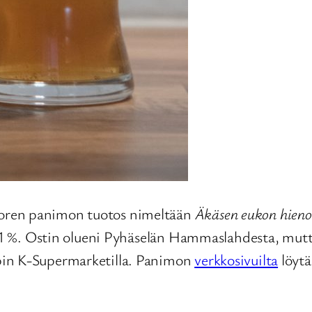
oren panimon tuotos nimeltään
Äkäsen eukon hieno
 4,1 %. Ostin olueni Pyhäselän Hammaslahdesta, mu
pin K-Supermarketilla. Panimon
verkkosivuilta
löytä