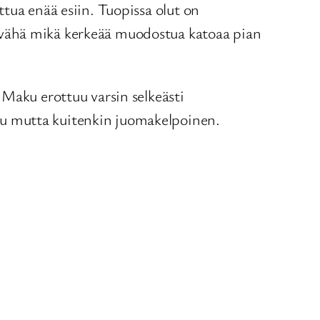
tua enää esiin. Tuopissa olut on
 vähä mikä kerkeää muodostua katoaa pian
 Maku erottuu varsin selkeästi
ku mutta kuitenkin juomakelpoinen.