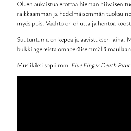
Oluen aukaistua erottaa hieman hiivaisen tuo
raikkaamman ja hedelmäisemmän tuoksuinen. 
myös pois. Vaahto on ohutta ja hentoa koos
Suutuntuma on kepeä ja aavistuksen laiha. Ma
bulkkilagereista omaperäisemmällä maullaa
Musiikiksi sopii mm.
Five Finger Death Punc