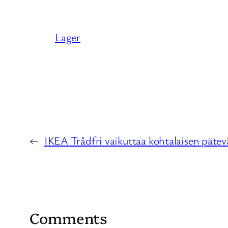
Lager
←
IKEA Trådfri vaikuttaa kohtalaisen pätevä
Comments