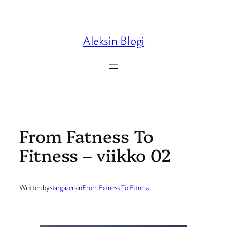
Skip
to
content
Aleksin Blogi
From Fatness To
Fitness – viikko 02
Written by
stargazers
in
From Fatness To Fitness