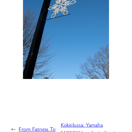
Kokeilussa: Yamaha
←
From Fatness To