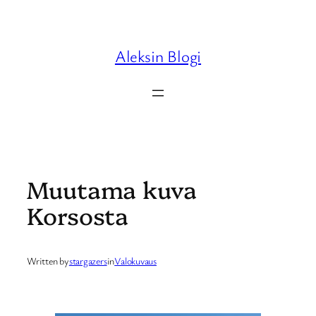
Skip
to
content
Aleksin Blogi
Muutama kuva
Korsosta
Written by
stargazers
in
Valokuvaus