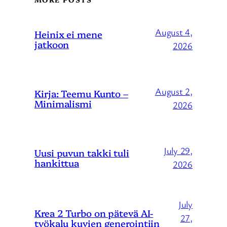
August 4,
Heinix ei mene
jatkoon
2026
August 2,
Kirja: Teemu Kunto –
Minimalismi
2026
July 29,
Uusi puvun takki tuli
hankittua
2026
July
Krea 2 Turbo on pätevä AI-
27,
työkalu kuvien generointiin