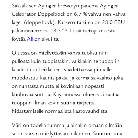
Saksalaisen Ayinger breweryn panema Ayinger
Celebrator Doppelbock on 6.7 % vahvuinen vahva
lager (doppelbock). Katkeroita siinä on 28.0 EBU
ja kantavierrettä 18.3 °P. Lisää tietoja oluesta
löytää
Alkon
sivuilta.
Oluessa on miellyttävän vahva tuoksu niin
pullossa kuin tuopissakin, vaikkakin se tuoppiin
kaadettuna heikkenee. Kaadettaessa pinnalle
muodostuu kaunis paksu ja kermaisa vaahto joka
on runsasta mutta ei kovinkaan nopeasti
kuohuvaa sorttia. Käytännössä oluen voi kaataa
tuoppiin ilman kovin suuria tarpeita
hidastamiselle normaalista kaatovauhdista.
Väri on todella tumma ja ainakin omaan silmääni
se on varsin miellyttävän näköinen. Suutuntuma