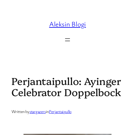
Skip
to
content
Aleksin Blogi
Perjantaipullo: Ayinger
Celebrator Doppelbock
Written by
stargazers
in
Perjantaipullo