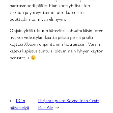
paritusmoodi päälle. Pian kone yhdistääkin
tikkuun ja yhteys toimii juuri kuten sen
odottaakin toimivan eli hyvin.
Ohjain yltää tikkuun kätevästi sohvalta käsin joten
nyt voi videotykin kautta pelata pelejä ja silti
käyttää Xboxin ohjainta niin halutessaan. Varsin
kätevä kapistus tuntuisi olevan näin lyhyen käytön
perusteella
←
PC:n
Perjantaipullo: Boyne Irish Craft
päivittelyä
Pale Ale
→