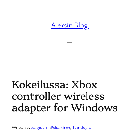
Skip
to
content
Aleksin Blogi
Kokeilussa: Xbox
controller wireless
adapter for Windows
Written by
stargazers
in
Pelaaminen
, 
Teknologia