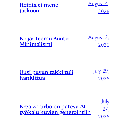
August 4,
Heinix ei mene
jatkoon
2026
August 2,
Kirja: Teemu Kunto –
Minimalismi
2026
July 29,
Uusi puvun takki tuli
hankittua
2026
July
Krea 2 Turbo on pätevä AI-
27,
työkalu kuvien generointiin
2026