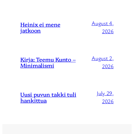
August 4,
Heinix ei mene
jatkoon
2026
August 2,
Kirja: Teemu Kunto –
Minimalismi
2026
July 29,
Uusi puvun takki tuli
hankittua
2026