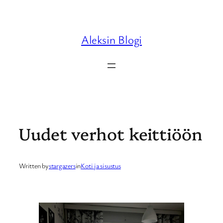
Skip
to
content
Aleksin Blogi
Uudet verhot keittiöön
Written by
stargazers
in
Koti ja sisustus