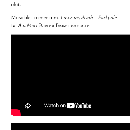
olut.
Musiikiksi menee mm.
I miss my death – Earl pale
tai
Aut Mori
Элегия Безмятежности