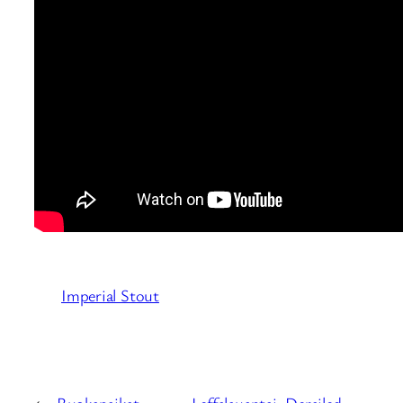
Imperial Stout
←
Ruokapaikat:
Leffalauantai: Derailed