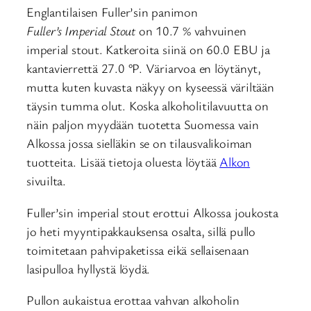
Englantilaisen Fuller’sin panimon
Fuller’s Imperial Stout
on 10.7 % vahvuinen
imperial stout. Katkeroita siinä on 60.0 EBU ja
kantavierrettä 27.0 °P. Väriarvoa en löytänyt,
mutta kuten kuvasta näkyy on kyseessä väriltään
täysin tumma olut. Koska alkoholitilavuutta on
näin paljon myydään tuotetta Suomessa vain
Alkossa jossa sielläkin se on tilausvalikoiman
tuotteita. Lisää tietoja oluesta löytää
Alkon
sivuilta.
Fuller’sin imperial stout erottui Alkossa joukosta
jo heti myyntipakkauksensa osalta, sillä pullo
toimitetaan pahvipaketissa eikä sellaisenaan
lasipulloa hyllystä löydä.
Pullon aukaistua erottaa vahvan alkoholin