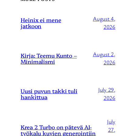
August 4,
Heinix ei mene
jatkoon
2026
August 2,
Kirja: Teemu Kunto –
Minimalismi
2026
July 29,
Uusi puvun takki tuli
hankittua
2026
July
Krea 2 Turbo on pätevä AI-
27,
työkalu kuvien generointiin