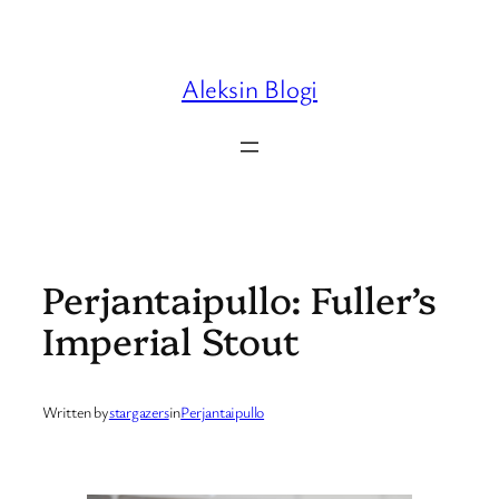
Skip
to
content
Aleksin Blogi
Perjantaipullo: Fuller’s
Imperial Stout
Written by
stargazers
in
Perjantaipullo