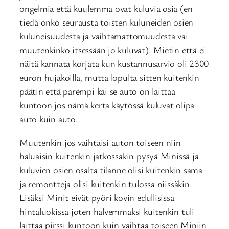
ongelmia että kuulemma ovat kuluvia osia (en
tiedä onko seurausta toisten kuluneiden osien
kuluneisuudesta ja vaihtamattomuudesta vai
muutenkinko itsessään jo kuluvat). Mietin että ei
näitä kannata korjata kun kustannusarvio oli 2300
euron hujakoilla, mutta lopulta sitten kuitenkin
päätin että parempi kai se auto on laittaa
kuntoon jos nämä kerta käytössä kuluvat olipa
auto kuin auto.
Muutenkin jos vaihtaisi auton toiseen niin
haluaisin kuitenkin jatkossakin pysyä Minissä ja
kuluvien osien osalta tilanne olisi kuitenkin sama
ja remontteja olisi kuitenkin tulossa niissäkin.
Lisäksi Minit eivät pyöri kovin edullisissa
hintaluokissa joten halvemmaksi kuitenkin tuli
laittaa pirssi kuntoon kuin vaihtaa toiseen Miniin