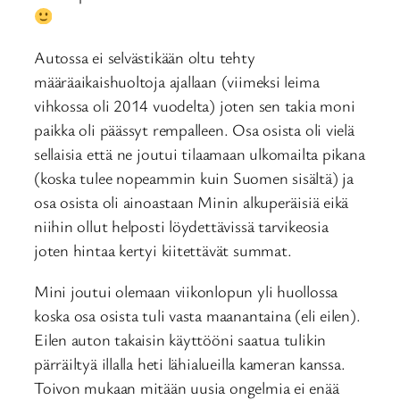
Autossa ei selvästikään oltu tehty
määräaikaishuoltoja ajallaan (viimeksi leima
vihkossa oli 2014 vuodelta) joten sen takia moni
paikka oli päässyt rempalleen. Osa osista oli vielä
sellaisia että ne joutui tilaamaan ulkomailta pikana
(koska tulee nopeammin kuin Suomen sisältä) ja
osa osista oli ainoastaan Minin alkuperäisiä eikä
niihin ollut helposti löydettävissä tarvikeosia
joten hintaa kertyi kiitettävät summat.
Mini joutui olemaan viikonlopun yli huollossa
koska osa osista tuli vasta maanantaina (eli eilen).
Eilen auton takaisin käyttööni saatua tulikin
pärräiltyä illalla heti lähialueilla kameran kanssa.
Toivon mukaan mitään uusia ongelmia ei enää