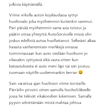
julkisia käyttämällä.
Viime viikolla auton kojelaudassa syttyi
huoltovalo joka myöhemmin kuitenkin sammui.
Pari päivää myöhemmin sama asia toistui ja
päätin ottaa yhteyttä AutoServicelle missä olin
joskus edellistä autoa huollattanut. Selkeästi alkaa
havaita vanhenemisen merkkejä omassa
toiminnassaan kun auto viedään huoltoon jo
vikavalon syttyessä eikä vasta sitten kun
katsastuksesta ei auto meni läpi tai sen joutuu
tuomaan näytille uudemmankin kerran
Sain varattua ajan huoltoon viime torstaille.
Pärräilin pirssini sitten aamulla huoltoliikkeelle
jossa he tekivät vikakoodien lukemisen. Samalla
pyysin selvittämään mistä mahtaa johtua