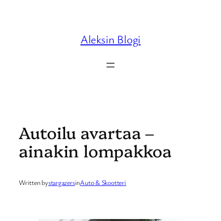
Skip
to
content
Aleksin Blogi
Autoilu avartaa –
ainakin lompakkoa
Written by
stargazers
in
Auto & Skootteri