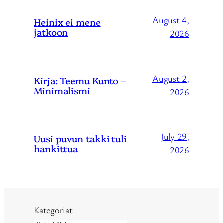
August 4,
Heinix ei mene
jatkoon
2026
August 2,
Kirja: Teemu Kunto –
Minimalismi
2026
July 29,
Uusi puvun takki tuli
hankittua
2026
Kategoriat