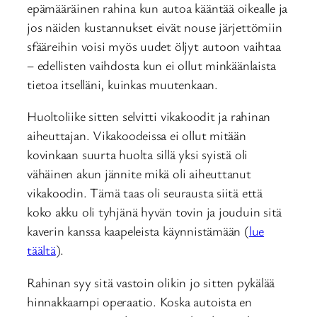
epämääräinen rahina kun autoa kääntää oikealle ja
jos näiden kustannukset eivät nouse järjettömiin
sfääreihin voisi myös uudet öljyt autoon vaihtaa
– edellisten vaihdosta kun ei ollut minkäänlaista
tietoa itselläni, kuinkas muutenkaan.
Huoltoliike sitten selvitti vikakoodit ja rahinan
aiheuttajan. Vikakoodeissa ei ollut mitään
kovinkaan suurta huolta sillä yksi syistä oli
vähäinen akun jännite mikä oli aiheuttanut
vikakoodin. Tämä taas oli seurausta siitä että
koko akku oli tyhjänä hyvän tovin ja jouduin sitä
kaverin kanssa kaapeleista käynnistämään (
lue
täältä
).
Rahinan syy sitä vastoin olikin jo sitten pykälää
hinnakkaampi operaatio. Koska autoista en