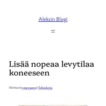
Skip
to
content
Aleksin Blogi
Lisää nopeaa levytilaa
koneeseen
Written by
stargazers
in
Teknologia