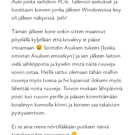
Auto
jonka vaihdoin
PCIe
. Tallensin asetukset ja
boottasin koneen jonka jälkeen Windowsissa levy
oli jälleen näkyvissä. Jeih!
Tämän jälkeen kone onkin sitten maannut
pöydällä kyljellään että kovalevy ei pääse
irtoamaan
Soittelin Asuksen tukeen (koska
omistan Asuksen emoelvyn) ja sen jälkeen laitoin
vielä sähköpostia ja kyselin mistä näitä ruuveja
voisin ostaa. Heillä sattui olemaan tähän malliin
ruuveja myös tuessa ja he lupasivat ilokseni myös
lähettää noita ruuveja. Toivon mukaan lähipäivinä
posti tuo ruuvin perille ja pääsen kiinnittämään
kovalevyn kunnolla kiinni ja koneen saa takaisisin
pystyasentoon.
Ei se aina mene nörtilläkkään putkeen nämä
tietokoneiden rassaamiset