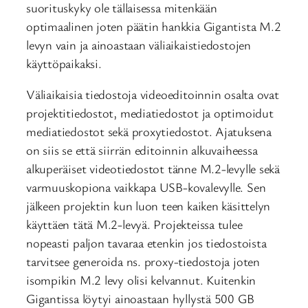
suorituskyky ole tällaisessa mitenkään
optimaalinen joten päätin hankkia Gigantista M.2
levyn vain ja ainoastaan väliaikaistiedostojen
käyttöpaikaksi.
Väliaikaisia tiedostoja videoeditoinnin osalta ovat
projektitiedostot, mediatiedostot ja optimoidut
mediatiedostot sekä proxytiedostot. Ajatuksena
on siis se että siirrän editoinnin alkuvaiheessa
alkuperäiset videotiedostot tänne M.2-levylle sekä
varmuuskopiona vaikkapa USB-kovalevylle. Sen
jälkeen projektin kun luon teen kaiken käsittelyn
käyttäen tätä M.2-levyä. Projekteissa tulee
nopeasti paljon tavaraa etenkin jos tiedostoista
tarvitsee generoida ns. proxy-tiedostoja joten
isompikin M.2 levy olisi kelvannut. Kuitenkin
Gigantissa löytyi ainoastaan hyllystä 500 GB