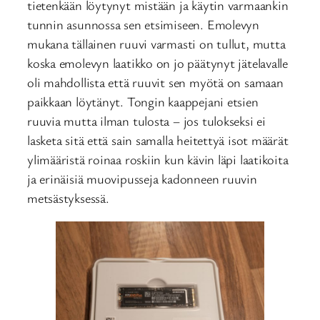
tietenkään löytynyt mistään ja käytin varmaankin
tunnin asunnossa sen etsimiseen. Emolevyn
mukana tällainen ruuvi varmasti on tullut, mutta
koska emolevyn laatikko on jo päätynyt jätelavalle
oli mahdollista että ruuvit sen myötä on samaan
paikkaan löytänyt. Tongin kaappejani etsien
ruuvia mutta ilman tulosta – jos tulokseksi ei
lasketa sitä että sain samalla heitettyä isot määrät
ylimääristä roinaa roskiin kun kävin läpi laatikoita
ja erinäisiä muovipusseja kadonneen ruuvin
metsästyksessä.