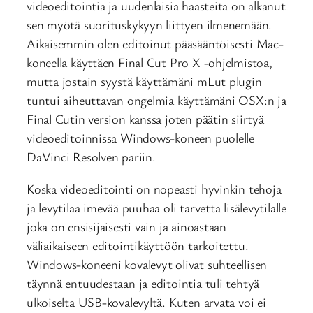
videoeditointia ja uudenlaisia haasteita on alkanut
sen myötä suorituskykyyn liittyen ilmenemään.
Aikaisemmin olen editoinut pääsääntöisesti Mac-
koneella käyttäen Final Cut Pro X -ohjelmistoa,
mutta jostain syystä käyttämäni mLut plugin
tuntui aiheuttavan ongelmia käyttämäni OSX:n ja
Final Cutin version kanssa joten päätin siirtyä
videoeditoinnissa Windows-koneen puolelle
DaVinci Resolven pariin.
Koska videoeditointi on nopeasti hyvinkin tehoja
ja levytilaa imevää puuhaa oli tarvetta lisälevytilalle
joka on ensisijaisesti vain ja ainoastaan
väliaikaiseen editointikäyttöön tarkoitettu.
Windows-koneeni kovalevyt olivat suhteellisen
täynnä entuudestaan ja editointia tuli tehtyä
ulkoiselta USB-kovalevyltä. Kuten arvata voi ei