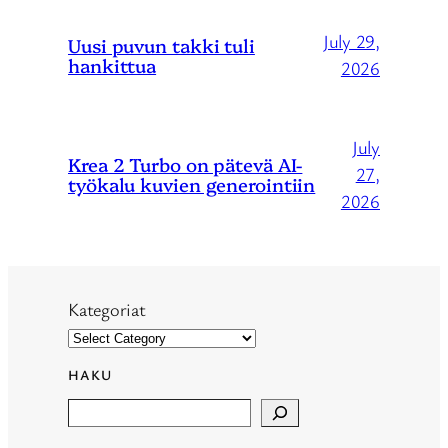
July 29,
Uusi puvun takki tuli
hankittua
2026
July
Krea 2 Turbo on pätevä AI-
27,
työkalu kuvien generointiin
2026
Kategoriat
HAKU
Search