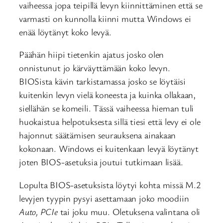
vaiheessa jopa teipillä levyn kiinnittäminen että se
varmasti on kunnolla kiinni mutta Windows ei
enää löytänyt koko levyä.
Päähän hiipi tietenkin ajatus josko olen
onnistunut jo kärväyttämään koko levyn.
BIOSista kävin tarkistamassa josko se löytäisi
kuitenkin levyn vielä koneesta ja kuinka ollakaan,
siellähän se komeili. Tässä vaiheessa hieman tuli
huokaistua helpotuksesta sillä tiesi että levy ei ole
hajonnut säätämisen seurauksena ainakaan
kokonaan. Windows ei kuitenkaan levyä löytänyt
joten BIOS-asetuksia joutui tutkimaan lisää.
Lopulta BIOS-asetuksista löytyi kohta missä M.2
levyjen tyypin pysyi asettamaan joko moodiin
Auto, PCIe
tai joku muu. Oletuksena valintana oli