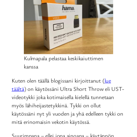
Kulmapala pelastaa keskikaiuttimen
kanssa
Kuten olen täällä blogissani kirjoittanut (
lue
täältä
) on käytössäni Ultra Short Throw eli UST-
videotykki joka kotimaisella kielellä tunnetaan
myös lähiheijastetykkinä. Tykki on ollut
käytössäni nyt yli vuoden ja yhä edelleen tykki on
mitä erinomaisin vekotin käytössä.
Suurimpana – ellei jopa ainoana – käytännön