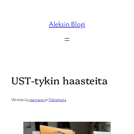
Skip
to
content
Aleksin Blogi
UST-tykin haasteita
Written by
stargazers
in
Teknologia