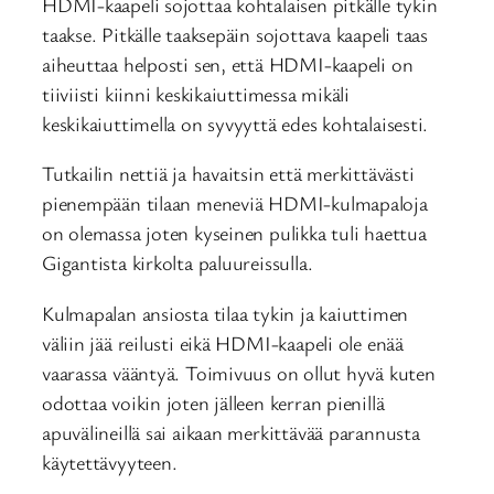
HDMI-kaapeli sojottaa kohtalaisen pitkälle tykin
taakse. Pitkälle taaksepäin sojottava kaapeli taas
aiheuttaa helposti sen, että HDMI-kaapeli on
tiiviisti kiinni keskikaiuttimessa mikäli
keskikaiuttimella on syvyyttä edes kohtalaisesti.
Tutkailin nettiä ja havaitsin että merkittävästi
pienempään tilaan meneviä HDMI-kulmapaloja
on olemassa joten kyseinen pulikka tuli haettua
Gigantista kirkolta paluureissulla.
Kulmapalan ansiosta tilaa tykin ja kaiuttimen
väliin jää reilusti eikä HDMI-kaapeli ole enää
vaarassa vääntyä. Toimivuus on ollut hyvä kuten
odottaa voikin joten jälleen kerran pienillä
apuvälineillä sai aikaan merkittävää parannusta
käytettävyyteen.