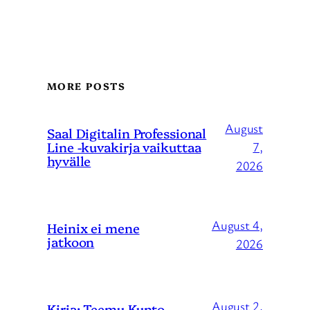
MORE POSTS
August
Saal Digitalin Professional
Line -kuvakirja vaikuttaa
7,
hyvälle
2026
August 4,
Heinix ei mene
jatkoon
2026
August 2,
Kirja: Teemu Kunto –