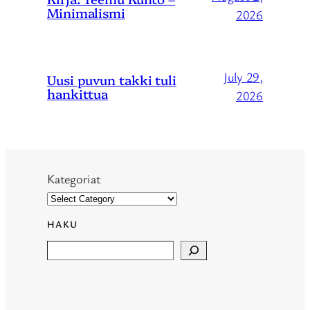
Minimalismi
2026
July 29,
Uusi puvun takki tuli
hankittua
2026
Kategoriat
HAKU
Search