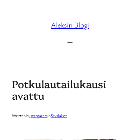
Skip
to
content
Aleksin Blogi
Potkulautailukausi
avattu
Written by
stargazers
in
Sekalaiset