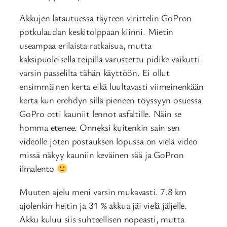
Akkujen latautuessa täyteen virittelin GoPron
potkulaudan keskitolppaan kiinni. Mietin
useampaa erilaista ratkaisua, mutta
kaksipuoleisella teipillä varustettu pidike vaikutti
varsin passelilta tähän käyttöön. Ei ollut
ensimmäinen kerta eikä luultavasti viimeinenkään
kerta kun erehdyn sillä pieneen töyssyyn osuessa
GoPro otti kauniit lennot asfaltille. Näin se
homma etenee. Onneksi kuitenkin sain sen
videolle joten postauksen lopussa on vielä video
missä näkyy kauniin keväinen sää ja GoPron
ilmalento
Muuten ajelu meni varsin mukavasti. 7.8 km
ajolenkin heitin ja 31 % akkua jäi vielä jäljelle.
Akku kuluu siis suhteellisen nopeasti, mutta