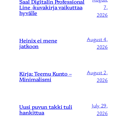
Saal Digitalin Professional
Line -kuvakirja vaikuttaa
7,
hyvälle
2026
August 4,
Heinix ei mene
jatkoon
2026
August 2,
Kirja: Teemu Kunto –
Minimalismi
2026
July 29,
Uusi puvun takki tuli
hankittua
2026