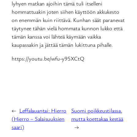
lyhyen matkan ajoihin tämä tuli itselleni
hommattuakin joten siihen käyttöön akkukesto
on enemmän kuin riittävä. Kunhan säät paranevat
täytynee tähän vielä hommata kunnon lukko että
tämän kanssa voi lähteä käymään vaikka
kaupassakin ja jättää tämän lukittuna pihalle.
https://youtu.be/wfu-y95XCtQ
←
Leffalauantai: Hierro
Suomi poikkeustilassa,
(Hierro – Salaisuuksien
mutta koettakaa kestää
saari)
→