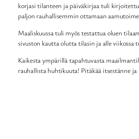
korjasi tilanteen ja päiväkirjaa tuli kirjoit
paljon rauhallisemmin ottamaan aamutoimet j
Maaliskuussa tuli myös testattua oluen tilaam
sivuston kautta olutta tilasin ja alle viikossa 
Kaikesta ympärillä tapahtuvasta maailmantil
rauhallista huhtikuuta! Pitäkää itsestänne ja