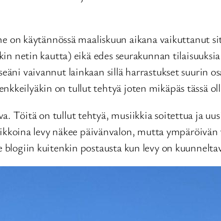
on käytännössä maaliskuun aikana vaikuttanut siten
nkin netin kautta) eikä edes seurakunnan tilaisuuksia 
seäni vaivannut lainkaan sillä harrastukset suurin o
nkkeilyäkin on tullut tehtyä joten mikäpäs tässä oll
. Töitä on tullut tehtyä, musiikkia soitettua ja uus
oina levy näkee päivänvalon, mutta ympäröivän til
ne blogiin kuitenkin postausta kun levy on kuunnelta