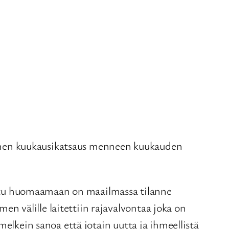
ikainen kuukausikatsaus menneen kuukauden
ttu huomaamaan on maailmassa tilanne
 välille laitettiin rajavalvontaa joka on
melkein sanoa että jotain uutta ja ihmeellistä