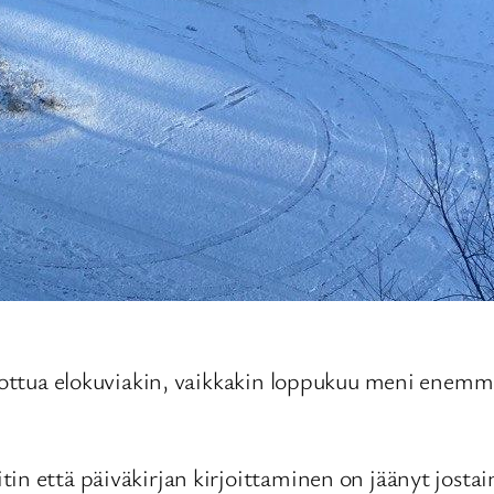
tsottua elokuviakin, vaikkakin loppukuu meni enemmä
in että päiväkirjan kirjoittaminen on jäänyt jostai