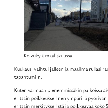
Koivukylä maaliskuussa
Kuukausi vaihtui jälleen ja maailma rullasi 
tapahtumiin.
Kuten varmaan pienemmissäkin paikoissa ai
erittäin poikkeuksellinen ympärillä pyörivä
erittäin merkityksellistä ja poikkeavaa koko 