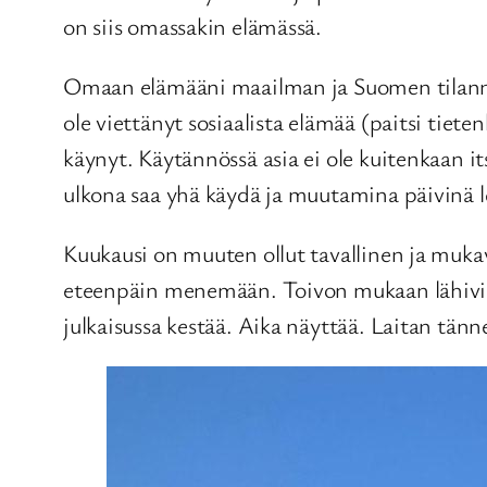
on siis omassakin elämässä.
Omaan elämääni maailman ja Suomen tilanne 
ole viettänyt sosiaalista elämää (paitsi tiete
käynyt. Käytännössä asia ei ole kuitenkaan it
ulkona saa yhä käydä ja muutamina päivinä le
Kuukausi on muuten ollut tavallinen ja mukava
eteenpäin menemään. Toivon mukaan lähiviikk
julkaisussa kestää. Aika näyttää. Laitan tän