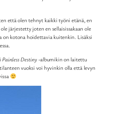
 että olen tehnyt kaikki työni etänä, en
ole järjestetty joten en sellaisissakaan ole
sa on kotona hoidettavia kuitenkin. Lisäksi
essa.
i
Painless Destiny
-albumikin on laitettu
anteen vuoksi voi hyvinkin olla että levyn
vissa