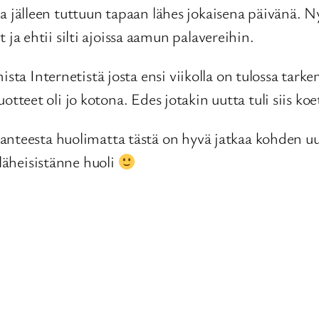
ettua jälleen tuttuun tapaan lähes jokaisena päivänä.
a ehtii silti ajoissa aamun palavereihin.
ista Internetistä josta ensi viikolla on tulossa tar
tuotteet oli jo kotona. Edes jotakin uutta tuli siis ko
anteesta huolimatta tästä on hyvä jatkaa kohden u
 läheisistänne huoli