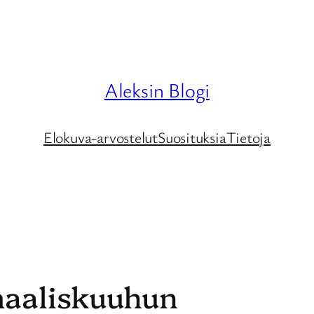
Aleksin Blogi
Elokuva-arvostelut
Suosituksia
Tietoja
maaliskuuhun