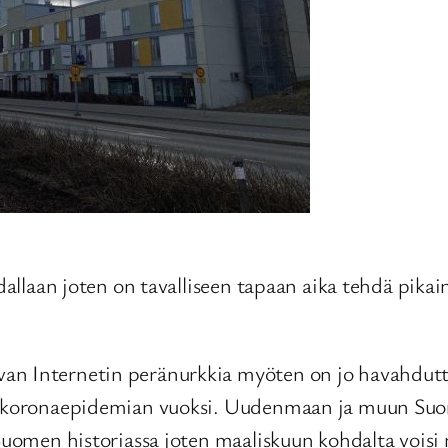
radallaan joten on tavalliseen tapaan aika tehdä p
van Internetin peränurkkia myöten on jo havahdu
n koronaepidemian vuoksi. Uudenmaan ja muun Suomen
Suomen historiassa joten maaliskuun kohdalta voisi 