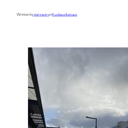
Written by
stargazers
in
Kuukausikatsaus