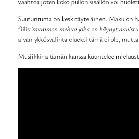
vaahtoa joten koko pullon sisällön voi huole
Suutuntuma on keskitäyteläinen. Maku on ha
fiilis
“mummon mehua joka on käynyt aavistuks
aivan ykkösvalinta olueksi tämä ei ole, mutta
Musiikkina tämän kanssa kuuntelee mieluus