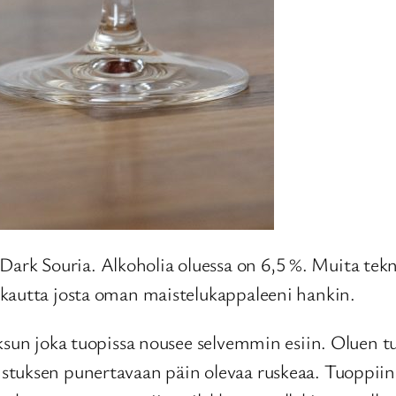
 Souria. Alkoholia oluessa on 6,5 %. Muita teknisi
 kautta josta oman maistelukappaleeni hankin.
oksun joka tuopissa nousee selvemmin esiin. Oluen t
tuksen punertavaan päin olevaa ruskeaa. Tuoppiin k