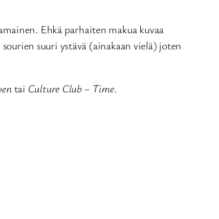
rjamainen. Ehkä parhaiten makua kuvaa
e sourien suuri ystävä (ainakaan vielä) joten
ven
tai
Culture Club – Time
.