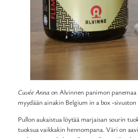
Cuvée Anna
on Alvinnen panimon panemaa Dark
myydään ainakin Belgium in a box -sivuston
Pullon aukaistua löytää marjaisan sourin tu
tuoksua vaikkakin hennompana. Väri on aavis