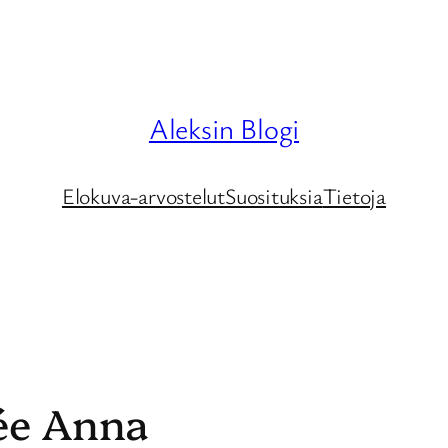
Aleksin Blogi
Elokuva-arvostelut
Suosituksia
Tietoja
vée Anna