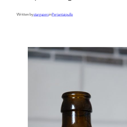
Written by
stargazers
in
Perjantaipullo