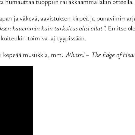
tta humauttaa tuoppiin railakkaammallakin otteella.
pan ja väkevä, aavistuksen kirpeä ja punaviinima
en kauemmin kuin tarkoitus olisi ollut”.
En itse ol
 kuitenkin toimiva lajityypissään.
ti kepeää musiikkia, mm.
Wham! – The Edge of Hea