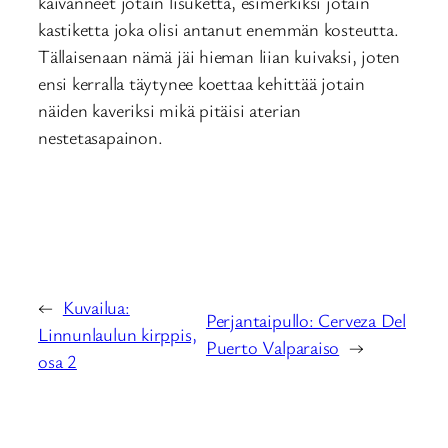
kaivanneet jotain lisuketta, esimerkiksi jotain
kastiketta joka olisi antanut enemmän kosteutta.
Tällaisenaan nämä jäi hieman liian kuivaksi, joten
ensi kerralla täytynee koettaa kehittää jotain
näiden kaveriksi mikä pitäisi aterian
nestetasapainon.
←
Kuvailua:
Perjantaipullo: Cerveza Del
Linnunlaulun kirppis,
Puerto Valparaiso
→
osa 2