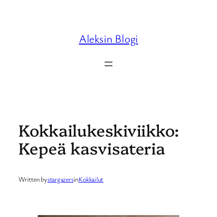
Skip
to
content
Aleksin Blogi
Kokkailukeskiviikko:
Kepeä kasvisateria
Written by
stargazers
in
Kokkailut