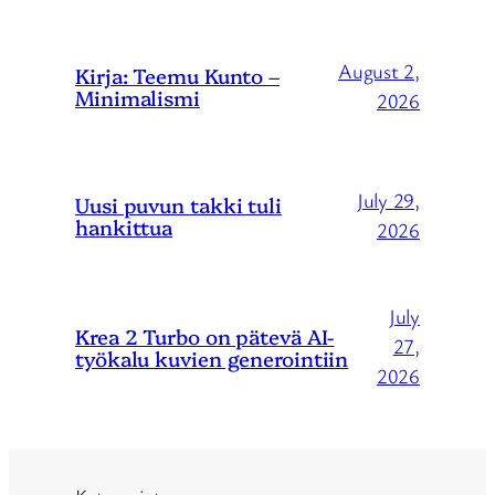
August 2,
Kirja: Teemu Kunto –
Minimalismi
2026
July 29,
Uusi puvun takki tuli
hankittua
2026
July
Krea 2 Turbo on pätevä AI-
27,
työkalu kuvien generointiin
2026