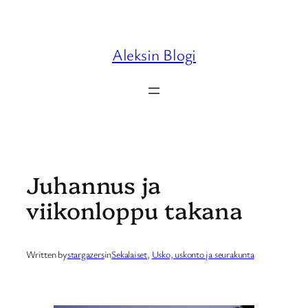
Skip
to
content
Aleksin Blogi
Juhannus ja
viikonloppu takana
Written by
stargazers
in
Sekalaiset
, 
Usko, uskonto ja seurakunta