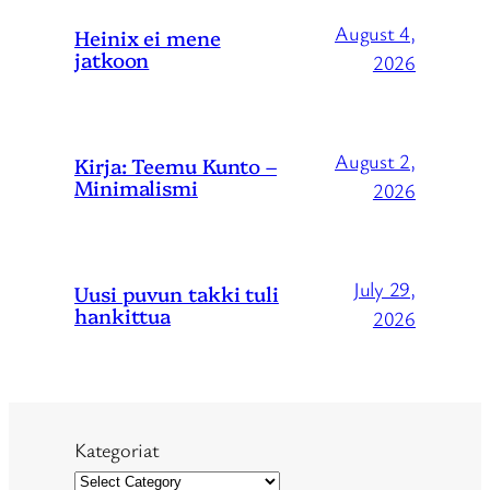
August 4,
Heinix ei mene
jatkoon
2026
August 2,
Kirja: Teemu Kunto –
Minimalismi
2026
July 29,
Uusi puvun takki tuli
hankittua
2026
Kategoriat