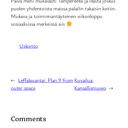
Päivä meni mukavasti Tampereella ja illasta joskus
puolen yhdentoista maissa palailin takaisin kotiin.
Mukava ja toiminnantäyteinen viikonloppu
sosiaalisissa merkeissä siis
Uskonto
←
Leffalauantai: Plan 9 from
Kuvailua:
outer space
Kansallismuseo
→
Comments