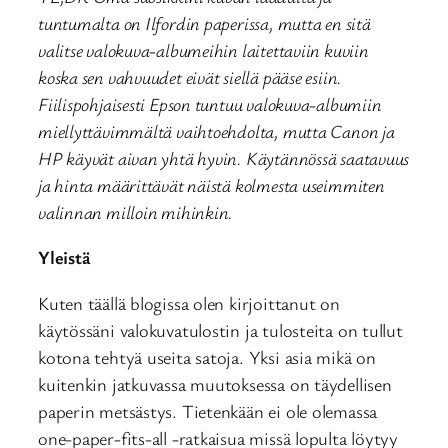
tuntumalta on Ilfordin paperissa, mutta en sitä
valitse valokuva-albumeihin laitettaviin kuviin
koska sen vahvuudet eivät siellä pääse esiin.
Fiilispohjaisesti Epson tuntuu valokuva-albumiin
miellyttävimmältä vaihtoehdolta, mutta Canon ja
HP käyvät aivan yhtä hyvin. Käytännössä saatavuus
ja hinta määrittävät näistä kolmesta useimmiten
valinnan milloin mihinkin.
Yleistä
Kuten täällä blogissa olen kirjoittanut on
käytössäni valokuvatulostin ja tulosteita on tullut
kotona tehtyä useita satoja. Yksi asia mikä on
kuitenkin jatkuvassa muutoksessa on täydellisen
paperin metsästys. Tietenkään ei ole olemassa
one-paper-fits-all -ratkaisua missä lopulta löytyy