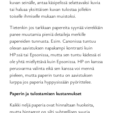
kuvan seinälle, antaa käsipelissä selattavaksi kuvia
tai haluaa yksittäisen kuvan tulostaa jollekin
toiselle ihmiselle mukaan muistoksi.
Tietenkin jos tarkkaan papereita syynää vierekkäin
panee muutamia pieniä detaileja merkille
papereiden tunnusta. Esim. Canonissa tuntuu
olevan aavistuksen napakampi kontrasti kuin
HP:ssä tai Epsonissa, mutta sen tuntu kädessä ei
ole yhtä miellyttävä kuin Epsonissa. HP on kanssa
perusvarma valinta eikä sen kanssa voi mennä
pieleen, mutta paperin tuntu on aavistuksen
lurppa jos paperia hyppysissään pyörittelee.
Paperin ja tulostamisen kustannukset
Kaikki neljä paperia ovat hinnaltaan huokeita,
mutta hintaerot on silti suhteellisen suuria