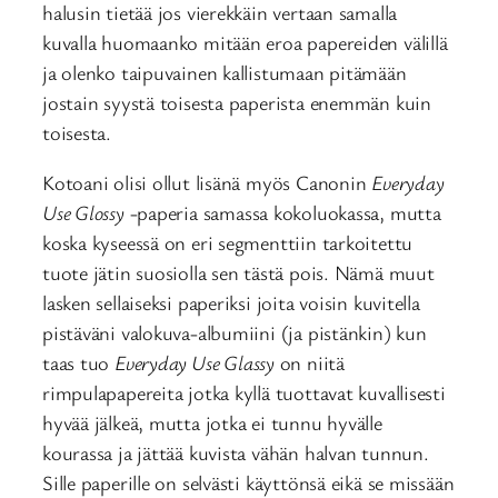
halusin tietää jos vierekkäin vertaan samalla
kuvalla huomaanko mitään eroa papereiden välillä
ja olenko taipuvainen kallistumaan pitämään
jostain syystä toisesta paperista enemmän kuin
toisesta.
Kotoani olisi ollut lisänä myös Canonin
Everyday
Use Glossy
-paperia samassa kokoluokassa, mutta
koska kyseessä on eri segmenttiin tarkoitettu
tuote jätin suosiolla sen tästä pois. Nämä muut
lasken sellaiseksi paperiksi joita voisin kuvitella
pistäväni valokuva-albumiini (ja pistänkin) kun
taas tuo
Everyday Use Glassy
on niitä
rimpulapapereita jotka kyllä tuottavat kuvallisesti
hyvää jälkeä, mutta jotka ei tunnu hyvälle
kourassa ja jättää kuvista vähän halvan tunnun.
Sille paperille on selvästi käyttönsä eikä se missään