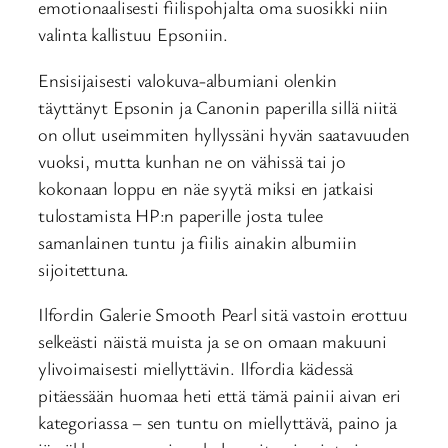
emotionaalisesti fiilispohjalta oma suosikki niin
valinta kallistuu Epsoniin.
Ensisijaisesti valokuva-albumiani olenkin
täyttänyt Epsonin ja Canonin paperilla sillä niitä
on ollut useimmiten hyllyssäni hyvän saatavuuden
vuoksi, mutta kunhan ne on vähissä tai jo
kokonaan loppu en näe syytä miksi en jatkaisi
tulostamista HP:n paperille josta tulee
samanlainen tuntu ja fiilis ainakin albumiin
sijoitettuna.
Ilfordin Galerie Smooth Pearl sitä vastoin erottuu
selkeästi näistä muista ja se on omaan makuuni
ylivoimaisesti miellyttävin. Ilfordia kädessä
pitäessään huomaa heti että tämä painii aivan eri
kategoriassa – sen tuntu on miellyttävä, paino ja