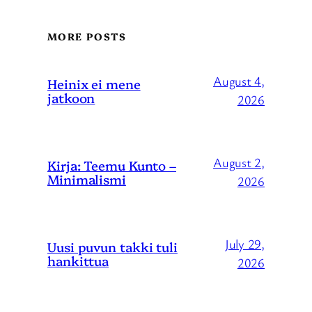
MORE POSTS
August 4,
Heinix ei mene
jatkoon
2026
August 2,
Kirja: Teemu Kunto –
Minimalismi
2026
July 29,
Uusi puvun takki tuli
hankittua
2026