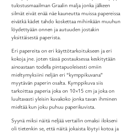
tulostusmaailman Graalin malja jonka jälkeen
silmät eivät enää näe kauneutta muissa papereissa
eivätkä kädet tahdo koskettaa mihinkään muuhun
löydettyään onnen ja autuuden jostakin
yksittäisestä paperista.
Eri papereita on eri käyttötarkoitukseen ja eri
kokoja jne. joten tässä postauksessa keskitytään
ainoastaan todella pintapuoleisesti omiin
mieltymyksiini neljän eri “kymppikuvana”
myytävän paperin osalta. Kymppikuva siis
tarkoittaa paperia joka on 10×15 cm ja joka on
luultavasti yleisin kuvakoko jonka tavan ihminen
mieltää kun joku puhuu paperikuvista.
Syynä miksi näitä neljää vertailin omaksi ilokseni
oli tietenkin se, että näitä jokaista löytyi kotoa ja