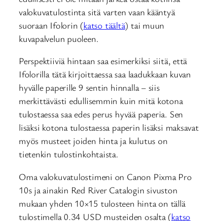
valokuvatulostinta sitä varten vaan kääntyä
suoraan Ifolorin (
katso täältä
) tai muun
kuvapalvelun puoleen.
Perspektiiviä hintaan saa esimerkiksi siitä, että
Ifolorilla tätä kirjoittaessa saa laadukkaan kuvan
hyvälle paperille 9 sentin hinnalla – siis
merkittävästi edullisemmin kuin mitä kotona
tulostaessa saa edes perus hyvää paperia. Sen
lisäksi kotona tulostaessa paperin lisäksi maksavat
myös musteet joiden hinta ja kulutus on
tietenkin tulostinkohtaista.
Oma valokuvatulostimeni on Canon Pixma Pro
10s ja ainakin Red River Catalogin sivuston
mukaan yhden 10×15 tulosteen hinta on tällä
tulostimella 0.34 USD musteiden osalta (
katso