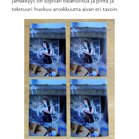
jämäkkyys on sopivan balansoitua ja pinta ja
tekstuuri huokuu arvokkuutta aivan eri tavoin.