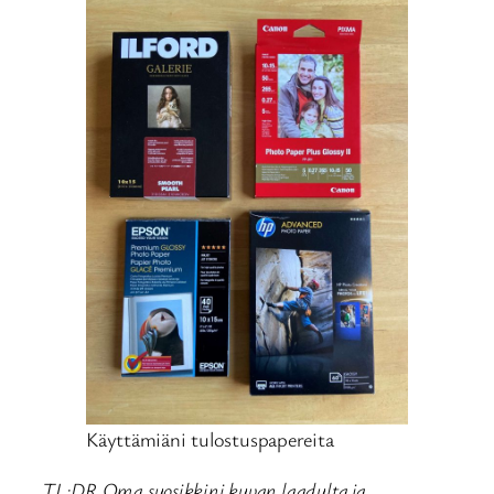
Käyttämiäni tulostuspapereita
TL;DR Oma suosikkini kuvan laadulta ja