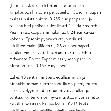
(hinnat laskettu Telefoton ja Suomalaisen
Kirjakaupan hintojen perusteella). Canonin paperi
maksaa näistä eniten, 0,259 eur per paperi ja
toisena heti perässä tulee Ilford Galeria Smooth
Pearl missä kappalehinnaksi jää 0,24 eur kuvaa
kohden. Epsonit pyörähtävät jo reilusti
edullisemmaksi jääden 0,186 eur per paperi ja
siitäkin vielä selvästi huokeammaksi jää HP:n
Advanced Photo Paper missä yhden paperin
hinta on enää 0,165 eur/paperi.
Lähes 10 sentin hintaero edullisimman ja
hinnakkaimman tuotteen välillä on pieni, mutta
isoissa volyymeissä hintaerot voivat alkaa jo
tuntua. Kuitenkin on hyvä muistaa myös se, että
mikäli ainoastaan haluaa hyviä 10×15 kuvia
edullisesti ei ole mitään järkeä ostaa kotiinsa