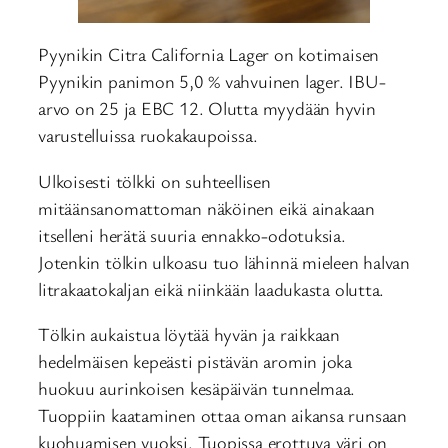
Pyynikin Citra California Lager on kotimaisen
Pyynikin panimon 5,0 % vahvuinen lager. IBU-
arvo on 25 ja EBC 12. Olutta myydään hyvin
varustelluissa ruokakaupoissa.
Ulkoisesti tölkki on suhteellisen
mitäänsanomattoman näköinen eikä ainakaan
itselleni herätä suuria ennakko-odotuksia.
Jotenkin tölkin ulkoasu tuo lähinnä mieleen halvan
litrakaatokaljan eikä niinkään laadukasta olutta.
Tölkin aukaistua löytää hyvän ja raikkaan
hedelmäisen kepeästi pistävän aromin joka
huokuu aurinkoisen kesäpäivän tunnelmaa.
Tuoppiin kaataminen ottaa oman aikansa runsaan
kuohuamisen vuoksi. Tuopissa erottuva väri on