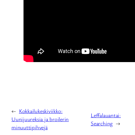
←
Kokkailukeskiviikko:
Leffalauantai:
Uunijuureksia ja broilerin
Searching
→
minuuttipihvejä