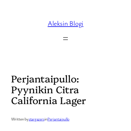
Skip
to
content
Aleksin Blogi
Perjantaipullo:
Pyynikin Citra
California Lager
Written by
stargazers
in
Perjantaipullo