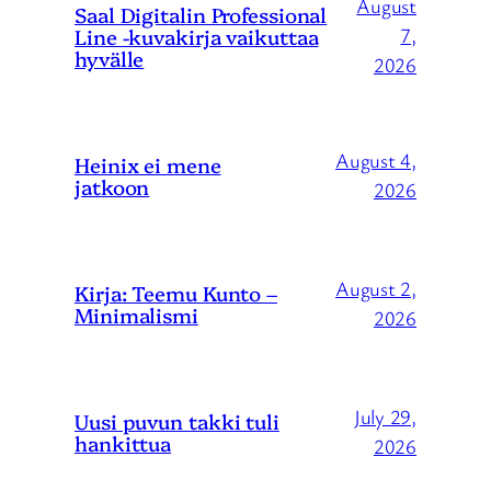
August
Saal Digitalin Professional
Line -kuvakirja vaikuttaa
7,
hyvälle
2026
August 4,
Heinix ei mene
jatkoon
2026
August 2,
Kirja: Teemu Kunto –
Minimalismi
2026
July 29,
Uusi puvun takki tuli
hankittua
2026