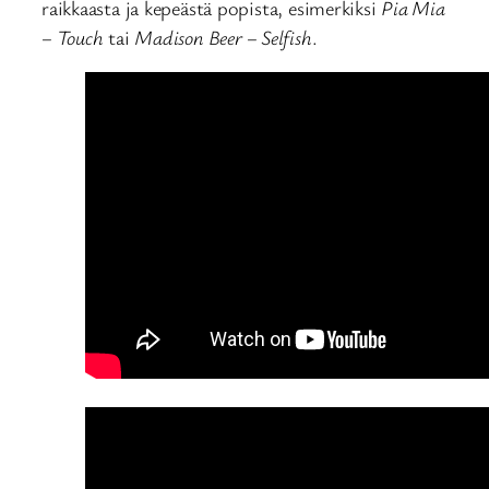
raikkaasta ja kepeästä popista, esimerkiksi
Pia Mia
– Touch
tai
Madison Beer – Selfish
.