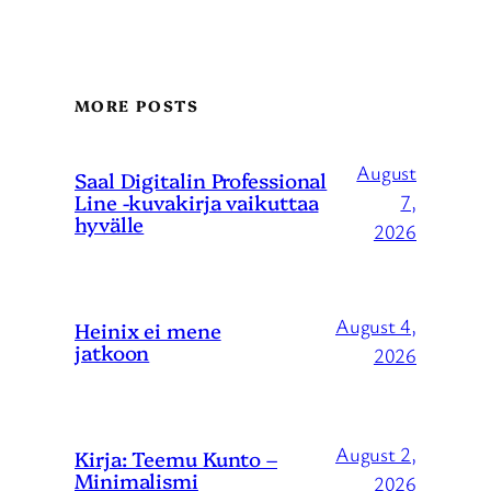
MORE POSTS
August
Saal Digitalin Professional
Line -kuvakirja vaikuttaa
7,
hyvälle
2026
August 4,
Heinix ei mene
jatkoon
2026
August 2,
Kirja: Teemu Kunto –
Minimalismi
2026