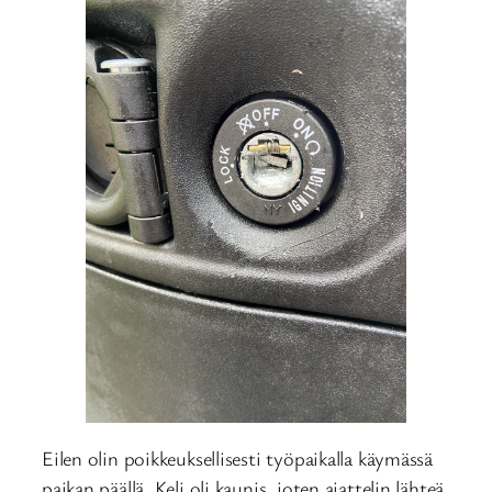
Eilen olin poikkeuksellisesti työpaikalla käymässä
paikan päällä. Keli oli kaunis, joten ajattelin lähteä