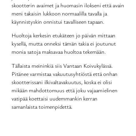
skootterin avaimet ja huomasin ilokseni että avain
meni takaisin lukkoon normaalilla tavalla ja
käynnistyskin onnistui tavalliseen tapaan.
Huoltoja kerkesin etukäteen jo päivän mittaan
kysellä, mutta onneksi tämän takia ei joutunut
monia satoja maksavaa huoltoa tekemään.
Tällaista meininkiä siis Vantaan Koivukylässä.
Pitänee varmistaa vakuutusyhtiöstä että onhan
skootterissani ilkivaltavakuutus, koska ei olisi
mikään mahdottomuus että joku vajaamielinen
vatipää koettaisi uudemmankin kerran
samanlaista toimenpidettä.