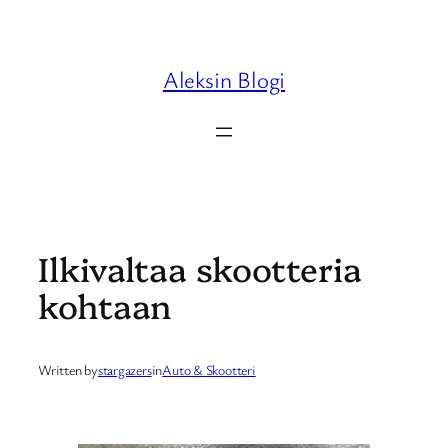
Skip
to
content
Aleksin Blogi
Ilkivaltaa skootteria
kohtaan
Written by
stargazers
in
Auto & Skootteri