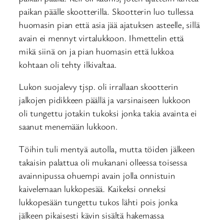
paikan päälle skootterilla. Skootterin luo tullessa
huomasin pian että asia jää ajatuksen asteelle, sillä
avain ei mennyt virtalukkoon. Ihmettelin että
mikä siinä on ja pian huomasin että lukkoa
kohtaan oli tehty ilkivaltaa.
Lukon suojalevy tjsp. oli irrallaan skootterin
jalkojen pidikkeen päällä ja varsinaiseen lukkoon
oli tungettu jotakin tukoksi jonka takia avainta ei
saanut menemään lukkoon.
Töihin tuli mentyä autolla, mutta töiden jälkeen
takaisin palattua oli mukanani olleessa toisessa
avainnipussa ohuempi avain jolla onnistuin
kaivelemaan lukkopesää. Kaikeksi onneksi
lukkopesään tungettu tukos lähti pois jonka
jälkeen pikaisesti kävin sisältä hakemassa