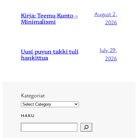
August 2,
Kirja: Teemu Kunto –
Minimalismi
2026
July 29,
Uusi puvun takki tuli
hankittua
2026
Kategoriat
HAKU
Search