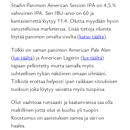
Stadin Panimon American Session IPA on 4,5 %
vahvuinen IPA. Sen IBU-arvo on 60 ja
kantavierrettä löytyy 11.4. Olutta myydään hyvin
varustelluissa marketeissa. Lisää tietoja oluesta
löytää panimon omalta sivulta (
katso täältä
).
Tölkki on saman panimon American Pale Alen
(
lue täältä
) ja American Lagerin (
lue täältä
)
tapaan pelkistetty mutta samalla myös
suhteellisen tylsän näköinen omaan silmääni.
Tölkistä erottaa helposti ipan raikkaan sitruksisen
tuoksun joka löytyy vaivatta myös tuopissa.
Olut vaahtoaa runsaasti ja kaatamisessa saa olla
maltillinen jotta olut ei kuohu yli tuopin.
Koostumus on aavistuksen samea ja väri on
haalea.