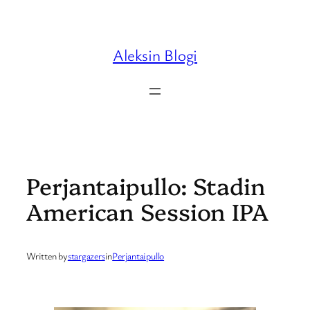
Skip
to
content
Aleksin Blogi
Perjantaipullo: Stadin
American Session IPA
Written by
stargazers
in
Perjantaipullo