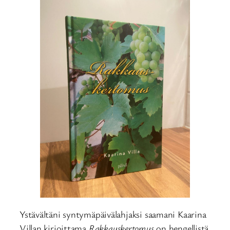
Ystävältäni syntymäpäivälahjaksi saamani Kaarina
Villan kirjoittama
Rakkauskertomus
on hengellistä