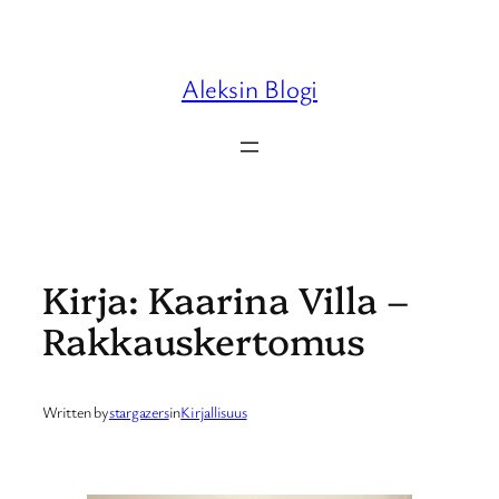
Skip
to
content
Aleksin Blogi
Kirja: Kaarina Villa –
Rakkauskertomus
Written by
stargazers
in
Kirjallisuus