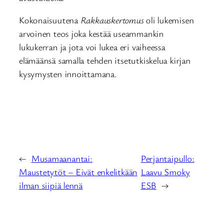
Kokonaisuutena
Rakkauskertomus
oli lukemisen
arvoinen teos joka kestää useammankin
lukukerran ja jota voi lukea eri vaiheessa
elämäänsä samalla tehden itsetutkiskelua kirjan
kysymysten innoittamana.
←
Musamaanantai:
Perjantaipullo:
Maustetytöt – Eivät enkelitkään
Laavu Smoky
ilman siipiä lennä
ESB
→