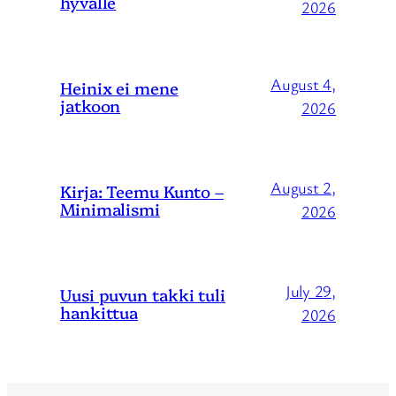
hyvälle
2026
August 4,
Heinix ei mene
jatkoon
2026
August 2,
Kirja: Teemu Kunto –
Minimalismi
2026
July 29,
Uusi puvun takki tuli
hankittua
2026