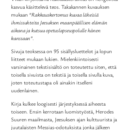
kasvua käsittelevä teos. Takakannen kuvauksen
mukaan
“Rakkauskertomus kuvaa läheisiä
ihmissuhteita Jeesuksen maanpäällisen elämän
aikana ja kutsuu opetuslapseuspolulle hänen
kanssaan”
.
Sivuja teoksessa on 95 sisällysluettelot ja lopun
liitteet mukaan lukien. Mielenkiintoisesti
varsinainen tekstisisältö on toteutettu siten, että
toisella sivuista on tekstiä ja toisella sivulla kuva,
joten toteutustapa oli ainakin itselleni
uudenlainen.
Kirja kulkee loogisesti järjestyksessä aiheesta
toiseen. Ensin kerrotaan luomistyöstä, Herodes
Suuren maailmasta, Jeesuksen ajan kulttuurista ja
juutalaisten Messias-odotuksista jonka jälkeen