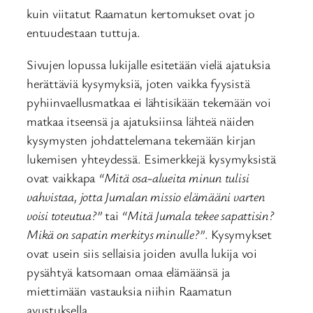
kuin viitatut Raamatun kertomukset ovat jo
entuudestaan tuttuja.
Sivujen lopussa lukijalle esitetään vielä ajatuksia
herättäviä kysymyksiä, joten vaikka fyysistä
pyhiinvaellusmatkaa ei lähtisikään tekemään voi
matkaa itseensä ja ajatuksiinsa lähteä näiden
kysymysten johdattelemana tekemään kirjan
lukemisen yhteydessä. Esimerkkejä kysymyksistä
ovat vaikkapa
“Mitä osa-alueita minun tulisi
vahvistaa, jotta Jumalan missio elämääni varten
voisi toteutua?”
tai
“Mitä Jumala tekee sapattisin?
Mikä on sapatin merkitys minulle?”
. Kysymykset
ovat usein siis sellaisia joiden avulla lukija voi
pysähtyä katsomaan omaa elämäänsä ja
miettimään vastauksia niihin Raamatun
avustuksella.