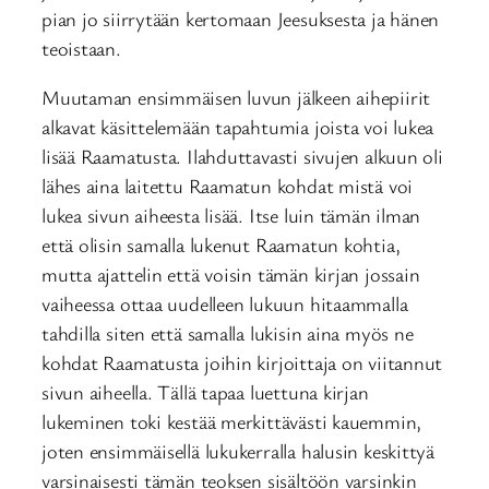
pian jo siirrytään kertomaan Jeesuksesta ja hänen
teoistaan.
Muutaman ensimmäisen luvun jälkeen aihepiirit
alkavat käsittelemään tapahtumia joista voi lukea
lisää Raamatusta. Ilahduttavasti sivujen alkuun oli
lähes aina laitettu Raamatun kohdat mistä voi
lukea sivun aiheesta lisää. Itse luin tämän ilman
että olisin samalla lukenut Raamatun kohtia,
mutta ajattelin että voisin tämän kirjan jossain
vaiheessa ottaa uudelleen lukuun hitaammalla
tahdilla siten että samalla lukisin aina myös ne
kohdat Raamatusta joihin kirjoittaja on viitannut
sivun aiheella. Tällä tapaa luettuna kirjan
lukeminen toki kestää merkittävästi kauemmin,
joten ensimmäisellä lukukerralla halusin keskittyä
varsinaisesti tämän teoksen sisältöön varsinkin