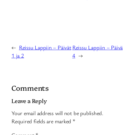
←
Reissu Lappiin – Päivät
Reissu Lappiin – Päivä
1 ja 2
4
→
Comments
Leave a Reply
Your email address will not be published.
Required fields are marked
*
Comment
*