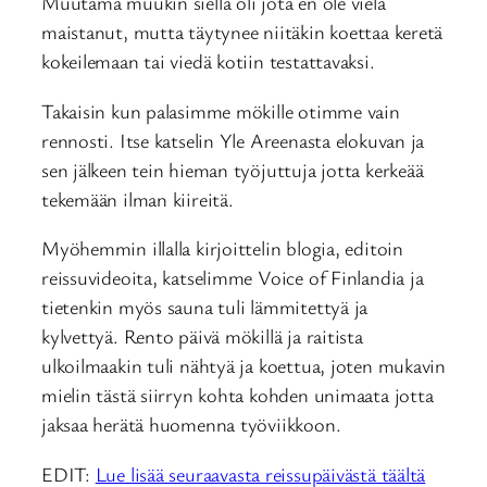
Muutama muukin siellä oli jota en ole vielä
maistanut, mutta täytynee niitäkin koettaa keretä
kokeilemaan tai viedä kotiin testattavaksi.
Takaisin kun palasimme mökille otimme vain
rennosti. Itse katselin Yle Areenasta elokuvan ja
sen jälkeen tein hieman työjuttuja jotta kerkeää
tekemään ilman kiireitä.
Myöhemmin illalla kirjoittelin blogia, editoin
reissuvideoita, katselimme Voice of Finlandia ja
tietenkin myös sauna tuli lämmitettyä ja
kylvettyä. Rento päivä mökillä ja raitista
ulkoilmaakin tuli nähtyä ja koettua, joten mukavin
mielin tästä siirryn kohta kohden unimaata jotta
jaksaa herätä huomenna työviikkoon.
EDIT:
Lue lisää seuraavasta reissupäivästä täältä