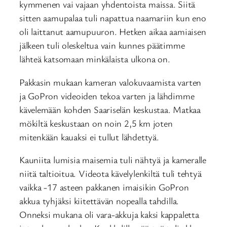
kymmenen vai vajaan yhdentoista maissa. Siitä
sitten aamupalaa tuli napattua naamariin kun eno
oli laittanut aamupuuron. Hetken aikaa aamiaisen
jälkeen tuli oleskeltua vain kunnes päätimme
lähteä katsomaan minkälaista ulkona on.
Pakkasin mukaan kameran valokuvaamista varten
ja GoPron videoiden tekoa varten ja lähdimme
kävelemään kohden Saariselän keskustaa. Matkaa
mökiltä keskustaan on noin 2,5 km joten
mitenkään kauaksi ei tullut lähdettyä.
Kauniita lumisia maisemia tuli nähtyä ja kameralle
niitä taltioitua. Videota kävelylenkiltä tuli tehtyä
vaikka -17 asteen pakkanen imaisikin GoPron
akkua tyhjäksi kiitettävän nopealla tahdilla.
Onneksi mukana oli vara-akkuja kaksi kappaletta