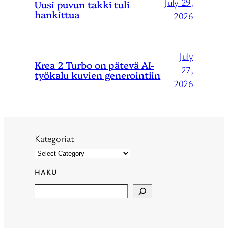
July 29,
Uusi puvun takki tuli
hankittua
2026
July
Krea 2 Turbo on pätevä AI-
27,
työkalu kuvien generointiin
2026
Kategoriat
HAKU
Search