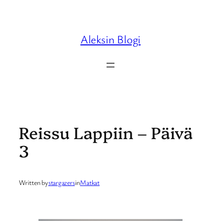
Skip
to
content
Aleksin Blogi
Reissu Lappiin – Päivä
3
Written by
stargazers
in
Matkat