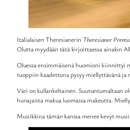
Italialaisen Theresianerin
Theresianer Premi
Olutta myydään tätä kirjoittaessa ainakin Alk
Oluessa ensimmäisenä huomioni kiinnittyi mu
tuoppiin kaadettuna pysyy miellyttävänä ja m
Väri on kullankeltainen. Suutuntumaltaan olu
hunajaista makua luomassa makeutta. Miellyttä
Musiikkina tämän kanssa menee kevyt musi