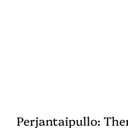
Skip
to
content
Perjantaipullo: The