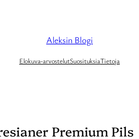
Aleksin Blogi
Elokuva-arvostelut
Suosituksia
Tietoja
resianer Premium Pils