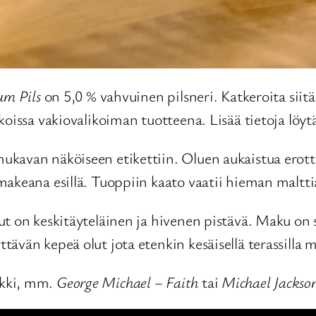
um Pils
on 5,0 % vahvuinen pilsneri. Katkeroita siitä
oissa vakiovalikoiman tuotteena. Lisää tietoja löytä
kavan näköiseen etikettiin. Oluen aukaistua erottaa
akeana esillä. Tuoppiin kaato vaatii hieman malttia
t on keskitäyteläinen ja hivenen pistävä. Maku on si
vän kepeä olut jota etenkin kesäisellä terassilla mi
ikki, mm.
George Michael – Faith
tai
Michael Jackson 