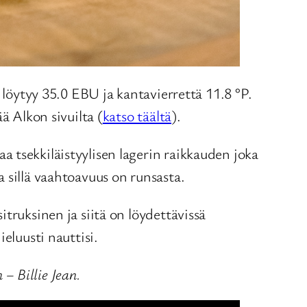
 löytyy 35.0 EBU ja kantavierrettä 11.8 °P.
ä Alkon sivuilta (
katso täältä
).
 tsekkiläistyylisen lagerin raikkauden joka
 sillä vaahtoavuus on runsasta.
truksinen ja siitä on löydettävissä
eluusti nauttisi.
– Billie Jean.