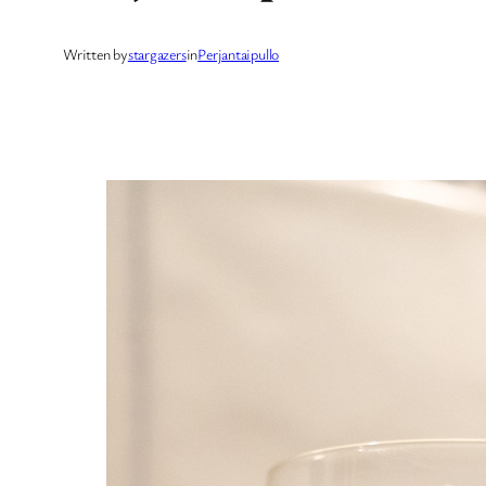
Written by
stargazers
in
Perjantaipullo