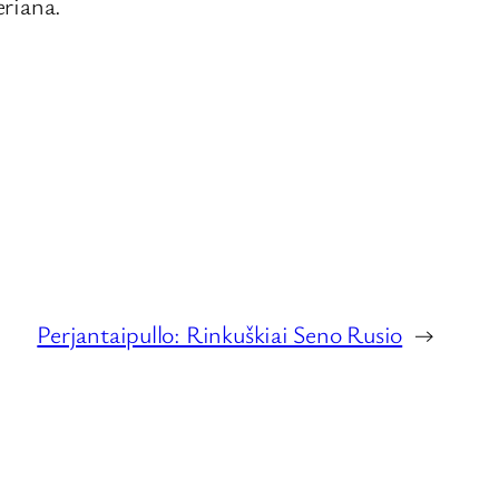
eriana.
Perjantaipullo: Rinkuškiai Seno Rusio
→