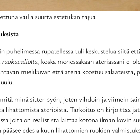
ettuna vailla suurta estetiikan tajua
uksista
n puhelimessa rupatellessa tuli keskustelua siitä että
 ruokavaliolla
, koska monessakaan ateriassani ei ole
tavan mielikuvan että ateria koostuu salaateista, p
kuulu.
mitä minä sitten syön, joten vihdoin ja viimein sain 
 lihattomista aterioista. Tarkoitus on kirjoittaa j
sa joita on realistista laittaa kotona ilman kovin suur
 pääsee edes alkuun lihattomien ruokien valmistuks