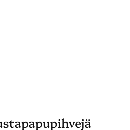
mustapapupihvejä