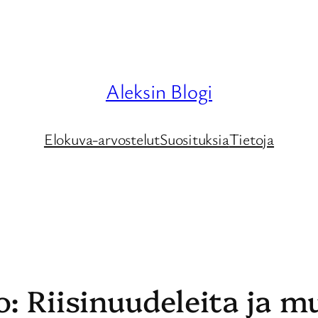
Aleksin Blogi
Elokuva-arvostelut
Suosituksia
Tietoja
o: Riisinuudeleita ja 