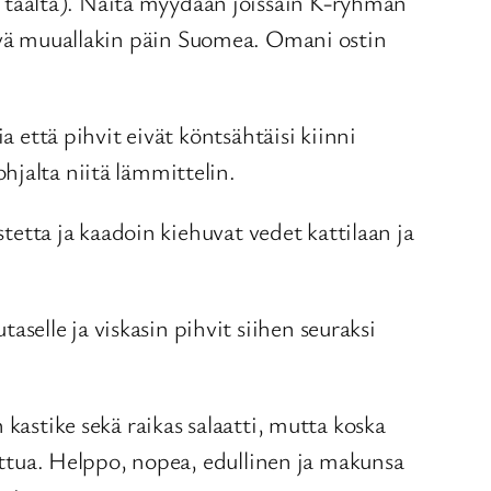
 täältä). Näitä myydään joissain K-ryhmän
hyvä muuallakin päin Suomea. Omani ostin
a että pihvit eivät köntsähtäisi kiinni
hjalta niitä lämmittelin.
stetta ja kaadoin kiehuvat vedet kattilaan ja
elle ja viskasin pihvit siihen seuraksi
kastike sekä raikas salaatti, mutta koska
tittua. Helppo, nopea, edullinen ja makunsa