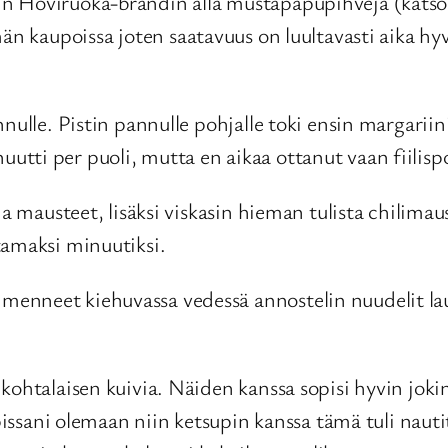
n Hoviruoka-brändin alla mustapapupihvejä (katso
män kaupoissa joten saatavuus on luultavasti aika 
nulle. Pistin pannulle pohjalle toki ensin margariini
ti per puoli, mutta en aikaa ottanut vaan fiilispo
ja mausteet, lisäksi viskasin hieman tulista chilimau
tamaksi minuutiksi.
nneet kiehuvassa vedessä annostelin nuudelit lautas
ohtalaisen kuivia. Näiden kanssa sopisi hyvin jokin 
aapissani olemaan niin ketsupin kanssa tämä tuli nau