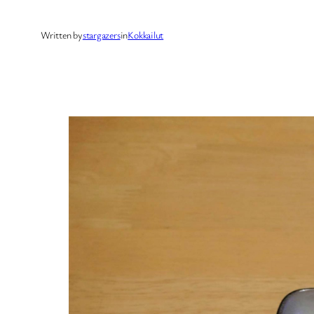
Written by
stargazers
in
Kokkailut