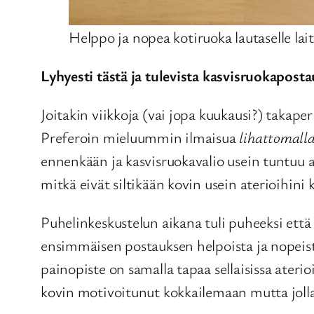
Helppo ja nopea kotiruoka lautaselle lait
Lyhyesti tästä ja tulevista kasvisruokaposta
Joitakin viikkoja (vai jopa kuukausi?) takaperi
Preferoin mieluummin ilmaisua
lihattomalla
ennenkään ja kasvisruokavalio usein tuntuu an
mitkä eivät siltikään kovin usein aterioihini 
Puhelinkeskustelun aikana tuli puheeksi että 
ensimmäisen postauksen helpoista ja nopeista
painopiste on samalla tapaa sellaisissa ateriois
kovin motivoitunut kokkailemaan mutta jolla