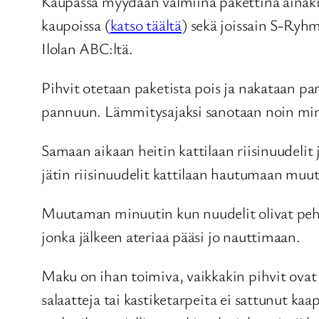
Kaupassa myydään valmiina pakettina ainaki
kaupoissa (
katso täältä
) sekä joissain S-Ryh
Ilolan ABC:ltä.
Pihvit otetaan paketista pois ja nakataan pan
pannuun. Lämmitysajaksi sanotaan noin minuut
Samaan aikaan heitin kattilaan riisinuudelit 
jätin riisinuudelit kattilaan hautumaan muu
Muutaman minuutin kun nuudelit olivat pehme
jonka jälkeen ateriaa pääsi jo nauttimaan.
Maku on ihan toimiva, vaikkakin pihvit ovat k
salaatteja tai kastiketarpeita ei sattunut k