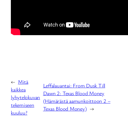
←
Mitä
Leffalauantai: From Dusk Till
kaikkea
Dawn 2: Texas Blood Money
lyhytelokuvan
(Hämärästä aamunkoittoon 2 –
tekemiseen
Texas Blood Money)
→
kuuluu?