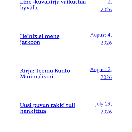
Line -kuvakirja vaikuttaa
7,
hyvälle
2026
August 4,
Heinix ei mene
jatkoon
2026
August 2,
Kirja: Teemu Kunto –
Minimalismi
2026
July 29,
Uusi puvun takki tuli
hankittua
2026