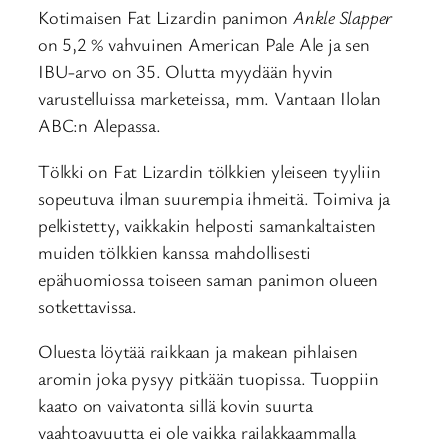
Kotimaisen Fat Lizardin panimon
Ankle Slapper
on 5,2 % vahvuinen American Pale Ale ja sen
IBU-arvo on 35. Olutta myydään hyvin
varustelluissa marketeissa, mm. Vantaan Ilolan
ABC:n Alepassa.
Tölkki on Fat Lizardin tölkkien yleiseen tyyliin
sopeutuva ilman suurempia ihmeitä. Toimiva ja
pelkistetty, vaikkakin helposti samankaltaisten
muiden tölkkien kanssa mahdollisesti
epähuomiossa toiseen saman panimon olueen
sotkettavissa.
Oluesta löytää raikkaan ja makean pihlaisen
aromin joka pysyy pitkään tuopissa. Tuoppiin
kaato on vaivatonta sillä kovin suurta
vaahtoavuutta ei ole vaikka railakkaammalla