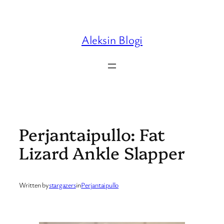
Skip
to
content
Aleksin Blogi
Perjantaipullo: Fat
Lizard Ankle Slapper
Written by
stargazers
in
Perjantaipullo