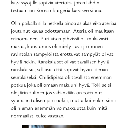
kasvissyöjille sopivia aterioita joten lähdin
testaamaan Korean burgeria kasvisversiona.
Olin paikalla sillä hetkellä ainoa asiakas eikä ateriaa
joutunut kauaa odottamaan. Ateria oli maultaan
erinomainen. Purilaisen pihvissä oli mukavasti
makua, koostumus oli miellyttävä ja monen
ravintolan sämpylöistä erottuvat sämpylät olivat
hyviä nekin. Ranskalaiset olivat tavallisen hyviä
ranskalaisia, sellaisia että sopivat hyvin aterian
seuralaiseksi. Chilidipissä oli tavallista enemmän
potkua joka oli omaan makuuni hyvä. Toki se ei
ole järin tulinen jos vähänkään on tottunut
syömään tulisempia ruokia, mutta kuitenkin siinä
oli hieman enemmän voimakkuutta kuin mitä
normaalisti tulee vastaan.