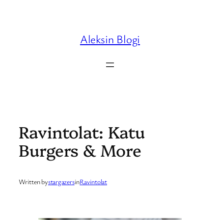
Skip
to
content
Aleksin Blogi
Ravintolat: Katu
Burgers & More
Written by
stargazers
in
Ravintolat