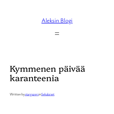
Skip
to
content
Aleksin Blogi
Kymmenen päivää
karanteenia
Written by
stargazers
in
Sekalaiset