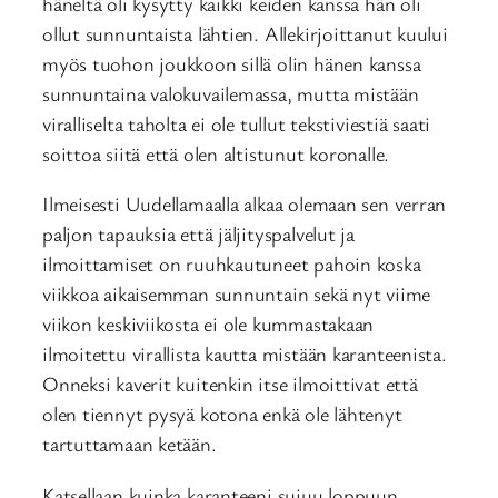
häneltä oli kysytty kaikki keiden kanssa hän oli
ollut sunnuntaista lähtien. Allekirjoittanut kuului
myös tuohon joukkoon sillä olin hänen kanssa
sunnuntaina valokuvailemassa, mutta mistään
viralliselta taholta ei ole tullut tekstiviestiä saati
soittoa siitä että olen altistunut koronalle.
Ilmeisesti Uudellamaalla alkaa olemaan sen verran
paljon tapauksia että jäljityspalvelut ja
ilmoittamiset on ruuhkautuneet pahoin koska
viikkoa aikaisemman sunnuntain sekä nyt viime
viikon keskiviikosta ei ole kummastakaan
ilmoitettu virallista kautta mistään karanteenista.
Onneksi kaverit kuitenkin itse ilmoittivat että
olen tiennyt pysyä kotona enkä ole lähtenyt
tartuttamaan ketään.
Katsellaan kuinka karanteeni sujuu loppuun