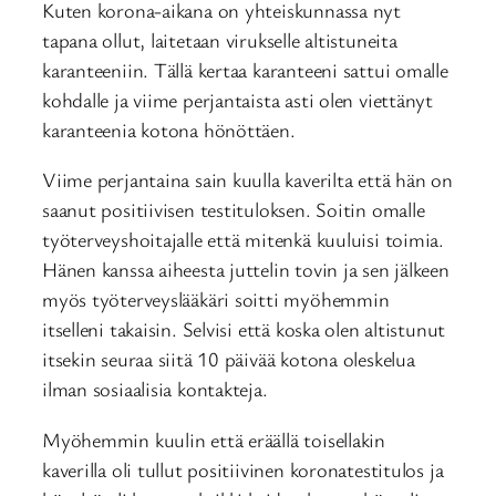
Kuten korona-aikana on yhteiskunnassa nyt
tapana ollut, laitetaan virukselle altistuneita
karanteeniin. Tällä kertaa karanteeni sattui omalle
kohdalle ja viime perjantaista asti olen viettänyt
karanteenia kotona hönöttäen.
Viime perjantaina sain kuulla kaverilta että hän on
saanut positiivisen testituloksen. Soitin omalle
työterveyshoitajalle että mitenkä kuuluisi toimia.
Hänen kanssa aiheesta juttelin tovin ja sen jälkeen
myös työterveyslääkäri soitti myöhemmin
itselleni takaisin. Selvisi että koska olen altistunut
itsekin seuraa siitä 10 päivää kotona oleskelua
ilman sosiaalisia kontakteja.
Myöhemmin kuulin että eräällä toisellakin
kaverilla oli tullut positiivinen koronatestitulos ja