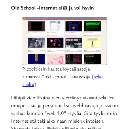
Old School -Internet elää ja voi hyvin
Neocitiesin kautta löytää satoja
tuhansia “old school” -sivustoja (
selaa
täältä
)
Lähipäivien iltoina olen viettänyt aikaani selaillen
omaperäisiä ja persoonallisia webbisivuja joissa on
vanhaa kunnon “web 1.0” -tyyliä. Sitä tyyliä mikä
Internetistä teki aikoinaan mielenkiintoisen.
Sivustoja joita ylläpitää pääosin yksittäiset