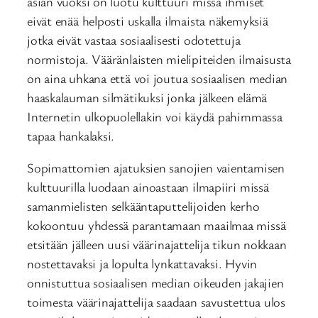
asian vuoksi on luotu kulttuuri missä ihmiset
eivät enää helposti uskalla ilmaista näkemyksiä
jotka eivät vastaa sosiaalisesti odotettuja
normistoja. Vääränlaisten mielipiteiden ilmaisusta
on aina uhkana että voi joutua sosiaalisen median
haaskalauman silmätikuksi jonka jälkeen elämä
Internetin ulkopuolellakin voi käydä pahimmassa
tapaa hankalaksi.
Sopimattomien ajatuksien sanojien vaientamisen
kulttuurilla luodaan ainoastaan ilmapiiri missä
samanmielisten selkääntaputtelijoiden kerho
kokoontuu yhdessä parantamaan maailmaa missä
etsitään jälleen uusi väärinajattelija tikun nokkaan
nostettavaksi ja lopulta lynkattavaksi. Hyvin
onnistuttua sosiaalisen median oikeuden jakajien
toimesta väärinajattelija saadaan savustettua ulos