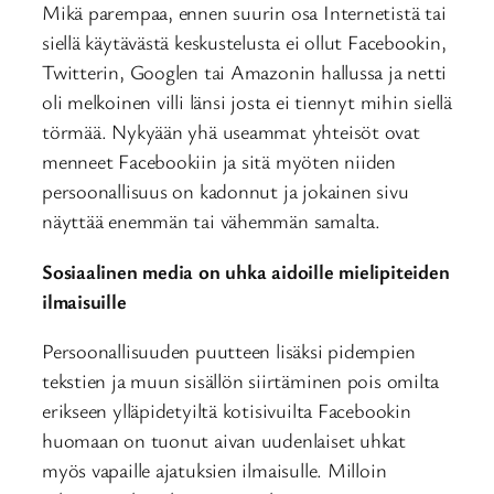
Mikä parempaa, ennen suurin osa Internetistä tai
siellä käytävästä keskustelusta ei ollut Facebookin,
Twitterin, Googlen tai Amazonin hallussa ja netti
oli melkoinen villi länsi josta ei tiennyt mihin siellä
törmää. Nykyään yhä useammat yhteisöt ovat
menneet Facebookiin ja sitä myöten niiden
persoonallisuus on kadonnut ja jokainen sivu
näyttää enemmän tai vähemmän samalta.
Sosiaalinen media on uhka aidoille mielipiteiden
ilmaisuille
Persoonallisuuden puutteen lisäksi pidempien
tekstien ja muun sisällön siirtäminen pois omilta
erikseen ylläpidetyiltä kotisivuilta Facebookin
huomaan on tuonut aivan uudenlaiset uhkat
myös vapaille ajatuksien ilmaisulle. Milloin