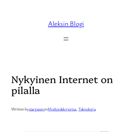
Skip
to
content
Aleksin Blogi
Nykyinen Internet on
pilalla
Written by
stargazers
in
Mielipidekirjoitus
, 
Teknologia