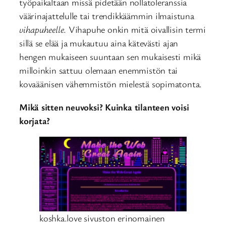
työpaikaltaan missä pidetään nollatoleranssia
väärinajattelulle tai trendikkäämmin ilmaistuna
vihapuheelle
. Vihapuhe onkin mitä oivallisin termi
sillä se elää ja mukautuu aina kätevästi ajan
hengen mukaiseen suuntaan sen mukaisesti mikä
milloinkin sattuu olemaan enemmistön tai
kovaäänisen vähemmistön mielestä sopimatonta.
Mikä sitten neuvoksi? Kuinka tilanteen voisi
korjata?
koshka.love sivuston erinomainen