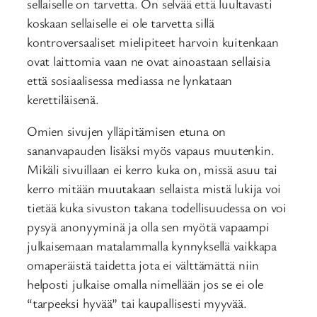
sellaiselle on tarvetta. On selvää että luultavasti
koskaan sellaiselle ei ole tarvetta sillä
kontroversaaliset mielipiteet harvoin kuitenkaan
ovat laittomia vaan ne ovat ainoastaan sellaisia
että sosiaalisessa mediassa ne lynkataan
kerettiläisenä.
Omien sivujen ylläpitämisen etuna on
sananvapauden lisäksi myös vapaus muutenkin.
Mikäli sivuillaan ei kerro kuka on, missä asuu tai
kerro mitään muutakaan sellaista mistä lukija voi
tietää kuka sivuston takana todellisuudessa on voi
pysyä anonyyminä ja olla sen myötä vapaampi
julkaisemaan matalammalla kynnyksellä vaikkapa
omaperäistä taidetta jota ei välttämättä niin
helposti julkaise omalla nimellään jos se ei ole
“tarpeeksi hyvää” tai kaupallisesti myyvää.