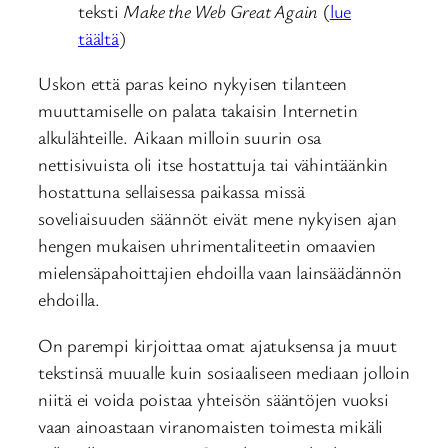
teksti
Make the Web Great Again
(
lue
täältä
)
Uskon että paras keino nykyisen tilanteen
muuttamiselle on palata takaisin Internetin
alkulähteille. Aikaan milloin suurin osa
nettisivuista oli itse hostattuja tai vähintäänkin
hostattuna sellaisessa paikassa missä
soveliaisuuden säännöt eivät mene nykyisen ajan
hengen mukaisen uhrimentaliteetin omaavien
mielensäpahoittajien ehdoilla vaan lainsäädännön
ehdoilla.
On parempi kirjoittaa omat ajatuksensa ja muut
tekstinsä muualle kuin sosiaaliseen mediaan jolloin
niitä ei voida poistaa yhteisön sääntöjen vuoksi
vaan ainoastaan viranomaisten toimesta mikäli