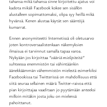
tahansa mikä tahansa sinne kirjoitettu ajatus voi
kadota mikäli Facebook kokee sen sisällön
alustalleen sopimattomaksi, olipa syy heillä mikä
hyvänsä. Kenen alustaa käytät sen sääntöjä
kumarrat.
Ennen anonymiteetti Internetissä oli oletusarvo
joten kontroversaalistenkaan näkemyksien
ilmaisua ei tarvinnut samalla tapaa varoa.
Nykyään jos kirjoittaa
“vääriä mielipiteitä”
suhteessa enemmistön tai vähintäänkin
äänekkäämmän vähemmistön mielestä esimerkiksi
Facebookissa tai Twitterissä on mahdollisuus että
siitä seuraa sellainen määrä Twitter-raivoa että
pian kirjoittajaa vaaditaan jo pyytämään anteeksi
milloin mitäkin josta joku on mielensä
pahoittanut.