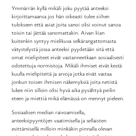
Ymmärrän kyllä mikäli joku pyytää anteeksi
kirjoittamaansa jos hän oikeasti tulee siihen
tulokseen että asiat joita sanoi olisi voinut sanoa
toisin tai jättää sanomattakin. Aivan liian
kuitenkin syntyy mielikuva selkärangattomasta
vätystelystä jossa anteeksi pyydetään sitä että
omat mielipiteet eivät vastanneetkaan sosiaalisesti
odotettuja normistoja. Mikäli ihmiset eivät kestä
kuulla mielipiteitä ja arvoja jotka eivät vastaa
jonkun toisen ihmisen näkemyksiä joita netistä
lukee niin silloin olisi hyvä aika pysähtyä peilin
eteen ja miettiä mikä elämässä on mennyt pieleen.
Sosiaalisen median raivoamisella,
anteeksipyyntöjen vaatimisella ja sellaisten
esittämisellä milloin minkäkin pinnalla olevan