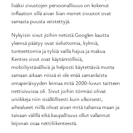
lisäksi sivustojen persoonallisuus on kokenut
inflaation sillä aivan liian monet sivustot ovat
samasta puusta veistettyjä.
Nykyisin sivut joihin netistä Googlen kautta
yleensä päätyy ovat sieluttomia, kylmiä,
tunteettomia ja tylsiä vailla hajua ja makua.
Kenties sivut ovat käytännöllisiä,
mobiiliystävällisiä ja helposti käytettäviä mutta
samaan aikaan niissä ei ole enää samanlaista
omaperäisyyden leimaa mitä 2000-luvun taitteen
nettisivuissa oli. Sivut joihin törmäsi olivat
uniikkeja niin sisällöllisesti kuin ulkoisesti,
aihealueet niillä olivat aivan mitä tahansa maan ja
taivaan välillä eikä kaupallisuus ollut vallannut
leijonan osaa nettiliikenteestä.