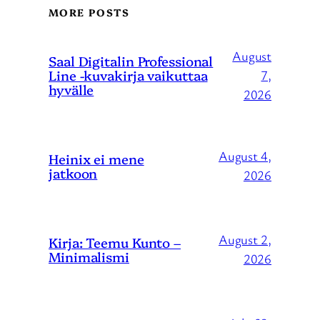
MORE POSTS
August
Saal Digitalin Professional
Line -kuvakirja vaikuttaa
7,
hyvälle
2026
August 4,
Heinix ei mene
jatkoon
2026
August 2,
Kirja: Teemu Kunto –
Minimalismi
2026