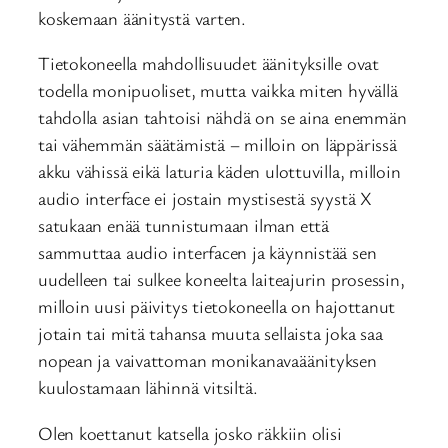
koskemaan äänitystä varten.
Tietokoneella mahdollisuudet äänityksille ovat
todella monipuoliset, mutta vaikka miten hyvällä
tahdolla asian tahtoisi nähdä on se aina enemmän
tai vähemmän säätämistä – milloin on läppärissä
akku vähissä eikä laturia käden ulottuvilla, milloin
audio interface ei jostain mystisestä syystä X
satukaan enää tunnistumaan ilman että
sammuttaa audio interfacen ja käynnistää sen
uudelleen tai sulkee koneelta laiteajurin prosessin,
milloin uusi päivitys tietokoneella on hajottanut
jotain tai mitä tahansa muuta sellaista joka saa
nopean ja vaivattoman monikanavaäänityksen
kuulostamaan lähinnä vitsiltä.
Olen koettanut katsella josko räkkiin olisi