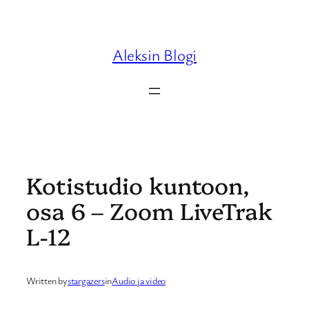
Skip
to
content
Aleksin Blogi
Kotistudio kuntoon,
osa 6 – Zoom LiveTrak
L-12
Written by
stargazers
in
Audio ja video