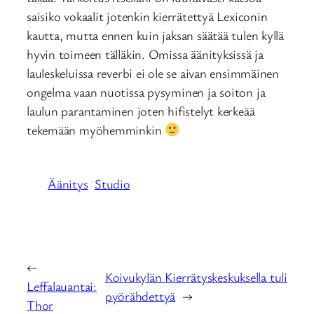
saisiko vokaalit jotenkin kierrätettyä Lexiconin
kautta, mutta ennen kuin jaksan säätää tulen kyllä
hyvin toimeen tälläkin. Omissa äänityksissä ja
lauleskeluissa reverbi ei ole se aivan ensimmäinen
ongelma vaan nuotissa pysyminen ja soiton ja
laulun parantaminen joten hifistelyt kerkeää
tekemään myöhemminkin
Äänitys
Studio
←
Koivukylän Kierrätyskeskuksella tuli
Leffalauantai:
pyörähdettyä
→
Thor