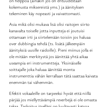
on helppoa (ainakin jos on entuudestaan
kokemusta miksereistä yms.) ja äänityksen
tekeminen käy nopeasti ja vaivattomasti.
Asia mikä olisi mukava lisä olisi raitojen siirto
kanavalta toiselle jotta inputteja ei joutuisi
ottamaan irti ja siirtelemään toisiin jos haluaa
over dubbingia tehdä (ts. lisätä jälkeenpäin
äänityksiä uusille raidoille). Pieni miinus jolla ei
ole mitään merkitystä jos äänittää yhtä aikaa
useampia eri instrumentteja. Yksinäiselle
soittajalle joka haluaa äänittää monta
instrumenttia vähän kerrallaan tätä saattaa kaivata
enemmän tai vähemmän.
Efektit vokaaleille on tarpeeksi hyvät että niillä
pärjää jos miellyttävämpiä reverbejä ei ole omasta
takaa. Tarkoitus itselläni on luultavasti katsoa