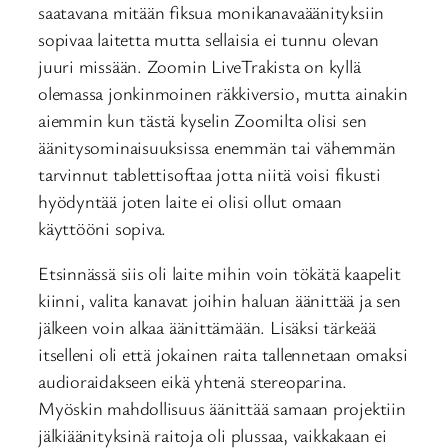
saatavana mitään fiksua monikanavaäänityksiin
sopivaa laitetta mutta sellaisia ei tunnu olevan
juuri missään. Zoomin LiveTrakista on kyllä
olemassa jonkinmoinen räkkiversio, mutta ainakin
aiemmin kun tästä kyselin Zoomilta olisi sen
äänitysominaisuuksissa enemmän tai vähemmän
tarvinnut tablettisoftaa jotta niitä voisi fikusti
hyödyntää joten laite ei olisi ollut omaan
käyttööni sopiva.
Etsinnässä siis oli laite mihin voin tökätä kaapelit
kiinni, valita kanavat joihin haluan äänittää ja sen
jälkeen voin alkaa äänittämään. Lisäksi tärkeää
itselleni oli että jokainen raita tallennetaan omaksi
audioraidakseen eikä yhtenä stereoparina.
Myöskin mahdollisuus äänittää samaan projektiin
jälkiäänityksinä raitoja oli plussaa, vaikkakaan ei