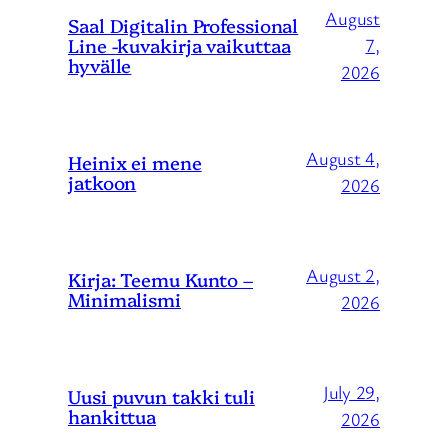
August
Saal Digitalin Professional
Line -kuvakirja vaikuttaa
7,
hyvälle
2026
August 4,
Heinix ei mene
jatkoon
2026
August 2,
Kirja: Teemu Kunto –
Minimalismi
2026
July 29,
Uusi puvun takki tuli
hankittua
2026