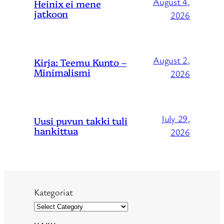
August 4,
Heinix ei mene
jatkoon
2026
August 2,
Kirja: Teemu Kunto –
Minimalismi
2026
July 29,
Uusi puvun takki tuli
hankittua
2026
Kategoriat