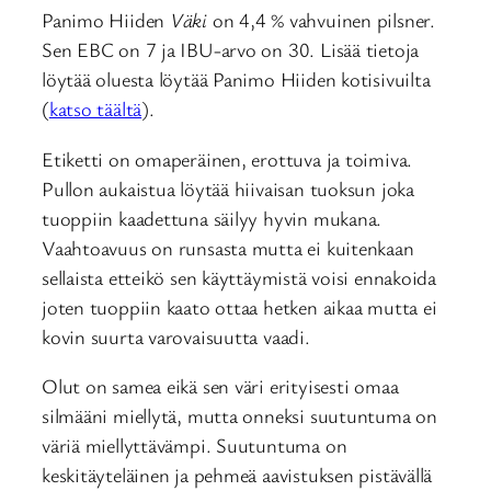
Panimo Hiiden
Väki
on 4,4 % vahvuinen pilsner.
Sen EBC on 7 ja IBU-arvo on 30. Lisää tietoja
löytää oluesta löytää Panimo Hiiden kotisivuilta
(
katso täältä
).
Etiketti on omaperäinen, erottuva ja toimiva.
Pullon aukaistua löytää hiivaisan tuoksun joka
tuoppiin kaadettuna säilyy hyvin mukana.
Vaahtoavuus on runsasta mutta ei kuitenkaan
sellaista etteikö sen käyttäymistä voisi ennakoida
joten tuoppiin kaato ottaa hetken aikaa mutta ei
kovin suurta varovaisuutta vaadi.
Olut on samea eikä sen väri erityisesti omaa
silmääni miellytä, mutta onneksi suutuntuma on
väriä miellyttävämpi. Suutuntuma on
keskitäyteläinen ja pehmeä aavistuksen pistävällä