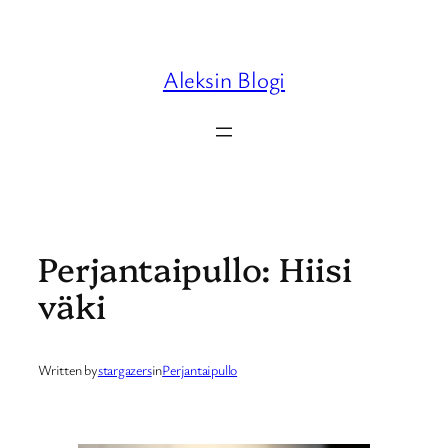
Skip
to
content
Aleksin Blogi
Perjantaipullo: Hiisi
väki
Written by
stargazers
in
Perjantaipullo