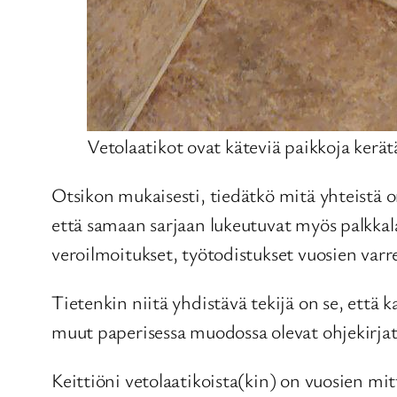
Vetolaatikot ovat käteviä paikkoja kerä
Otsikon mukaisesti, tiedätkö mitä yhteistä o
että samaan sarjaan lukeutuvat myös palkkala
veroilmoitukset, työtodistukset vuosien varr
Tietenkin niitä yhdistävä tekijä on se, että 
muut paperisessa muodossa olevat ohjekirjat 
Keittiöni vetolaatikoista(kin) on vuosien mi