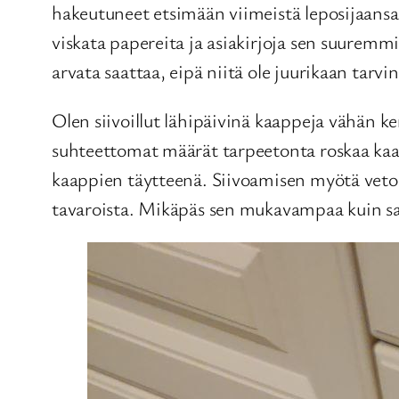
hakeutuneet etsimään viimeistä leposijaansa
viskata papereita ja asiakirjoja sen suuremmi
arvata saattaa, eipä niitä ole juurikaan tarvi
Olen siivoillut lähipäivinä kaappeja vähän k
suhteettomat määrät tarpeetonta roskaa kaapp
kaappien täytteenä. Siivoamisen myötä vetolaa
tavaroista. Mikäpäs sen mukavampaa kuin sa