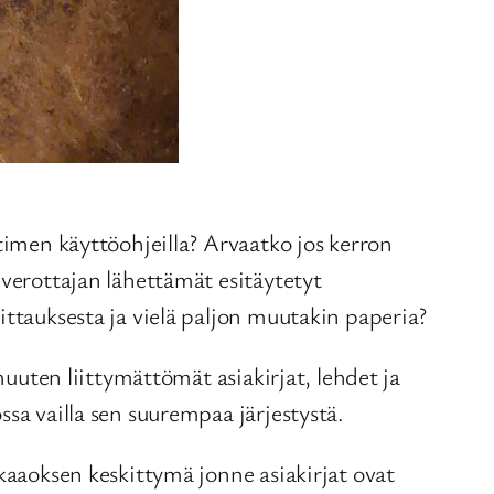
timen käyttöohjeilla? Arvaatko jos kerron
 verottajan lähettämät esitäytetyt
ittauksesta ja vielä paljon muutakin paperia?
muuten liittymättömät asiakirjat, lehdet ja
sa vailla sen suurempaa järjestystä.
kaaoksen keskittymä jonne asiakirjat ovat