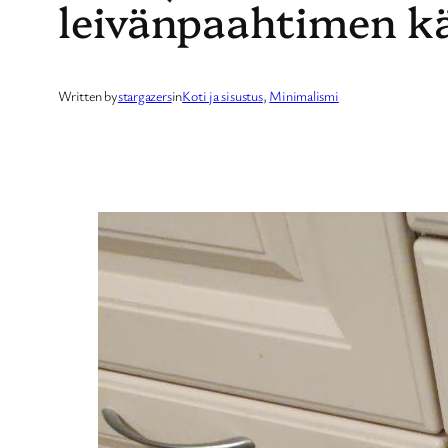
leivänpaahtimen kä
Written by
stargazers
in
Koti ja sisustus
, 
Minimalismi