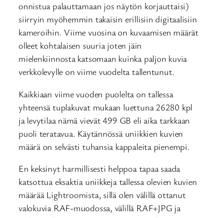
onnistua palauttamaan jos näytön korjauttaisi)
siirryin myöhemmin takaisin erillisiin digitaalisiin
kameroihin. Viime vuosina on kuvaamisen määrät
olleet kohtalaisen suuria joten jäin
mielenkiinnosta katsomaan kuinka paljon kuvia
verkkolevylle on viime vuodelta tallentunut.
Kaikkiaan viime vuoden puolelta on tallessa
yhteensä tuplakuvat mukaan luettuna 26280 kpl
ja levytilaa nämä vievät 499 GB eli aika tarkkaan
puoli teratavua. Käytännössä uniikkien kuvien
määrä on selvästi tuhansia kappaleita pienempi.
En keksinyt harmillisesti helppoa tapaa saada
katsottua eksaktia uniikkeja tallessa olevien kuvien
määrää Lightroomista, sillä olen välillä ottanut
valokuvia RAF-muodossa, välillä RAF+JPG ja