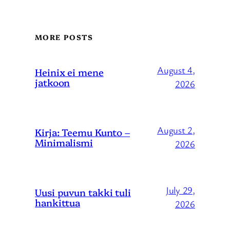
MORE POSTS
August 4,
Heinix ei mene
jatkoon
2026
August 2,
Kirja: Teemu Kunto –
Minimalismi
2026
July 29,
Uusi puvun takki tuli
hankittua
2026