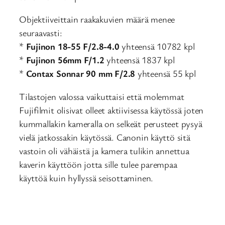
Objektiiveittain raakakuvien määrä menee
seuraavasti:
*
Fujinon 18-55 F/2.8-4.0
yhteensä 10782 kpl
*
Fujinon 56mm F/1.2
yhteensä 1837 kpl
*
Contax Sonnar 90 mm F/2.8
yhteensä 55 kpl
Tilastojen valossa vaikuttaisi että molemmat
Fujifilmit olisivat olleet aktiivisessa käytössä joten
kummallakin kameralla on selkeät perusteet pysyä
vielä jatkossakin käytössä. Canonin käyttö sitä
vastoin oli vähäistä ja kamera tulikin annettua
kaverin käyttöön jotta sille tulee parempaa
käyttöä kuin hyllyssä seisottaminen.