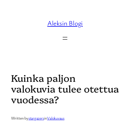
Skip
to
content
Aleksin Blogi
Kuinka paljon
valokuvia tulee otettua
vuodessa?
Written by
stargazers
in
Valokuvaus