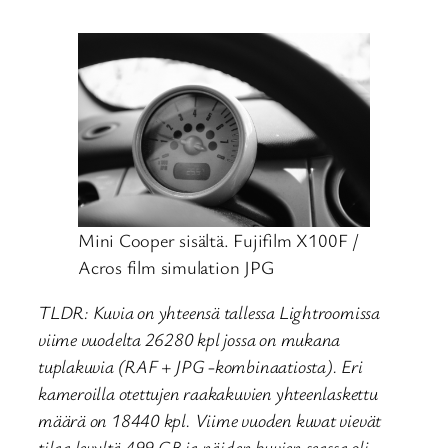
Mini Cooper sisältä. Fujifilm X100F /
Acros film simulation JPG
TLDR: Kuvia on yhteensä tallessa Lightroomissa
viime vuodelta 26280 kpl jossa on mukana
tuplakuvia (RAF + JPG -kombinaatiosta). Eri
kameroilla otettujen raakakuvien yhteenlaskettu
määrä on 18440 kpl. Viime vuoden kuvat vievät
tilaa levyltä 499 GB ja näiden kuvien seassa oli