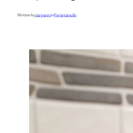
Written by
stargazers
in
Perjantaipullo