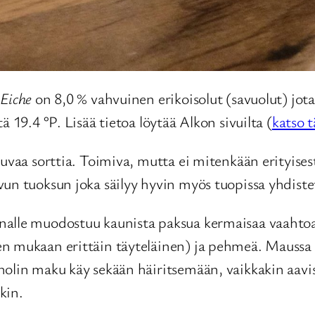
 Eiche
on 8,0 % vahvuinen erikoisolut (savuolut) jot
 19.4 °P. Lisää tietoa löytää Alkon sivuilta (
katso t
uvaa sorttia. Toimiva, mutta ei mitenkään erityisest
vun tuoksun joka säilyy hyvin myös tuopissa yhdist
nalle muodostuu kaunista paksua kermaisaa vaahtoa
n mukaan erittäin täyteläinen) ja pehmeä. Maussa lö
holin maku käy sekään häiritsemään, vaikkakin aavi
kin.