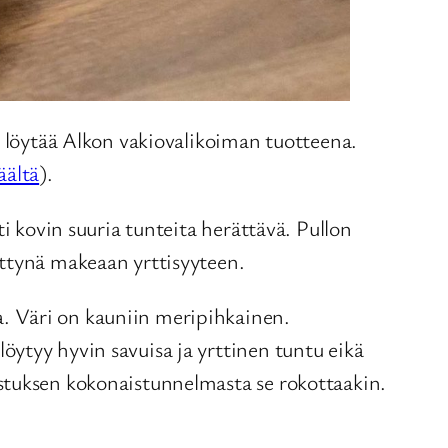
a löytää Alkon vakiovalikoiman tuotteena.
äältä
).
i kovin suuria tunteita herättävä. Pullon
ettynä makeaan yrttisyyteen.
. Väri on kauniin meripihkainen.
ytyy hyvin savuisa ja yrttinen tuntu eikä
stuksen kokonaistunnelmasta se rokottaakin.