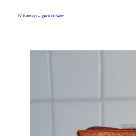
Written by
stargazers
in
Kahvi