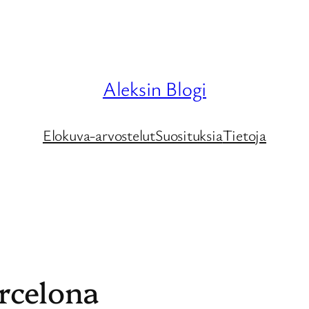
Aleksin Blogi
Elokuva-arvostelut
Suosituksia
Tietoja
arcelona