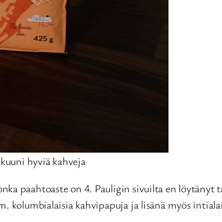
kuuni hyviä kahveja
ka paahtoaste on 4. Pauligin sivuilta en löytänyt t
m. kolumbialaisia kahvipapuja ja lisänä myös intia