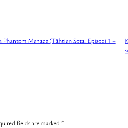
he Phantom Menace (Tähtien Sota: Episodi 1 –
K
s
uired fields are marked
*