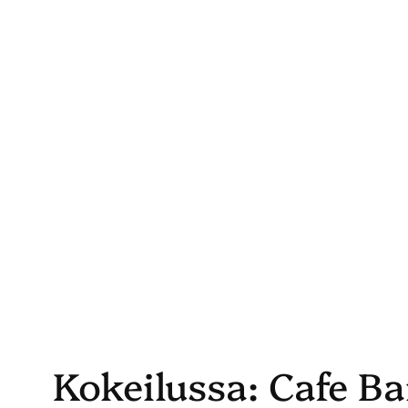
Skip
to
content
Kokeilussa: Cafe B