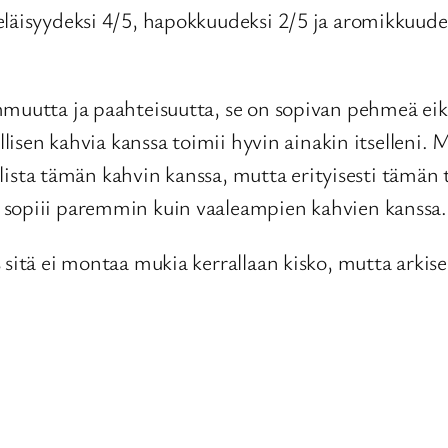
läisyydeksi 4/5, hapokkuudeksi 2/5 ja aromikkuudeksi
muutta ja paahteisuutta, se on sopivan pehmeä eikä 
illisen kahvia kanssa toimii hyvin ainakin itsellen
ksellista tämän kahvin kanssa, mutta erityisesti tä
 sopiii paremmin kuin vaaleampien kahvien kanssa.
 sitä ei montaa mukia kerrallaan kisko, mutta arkis