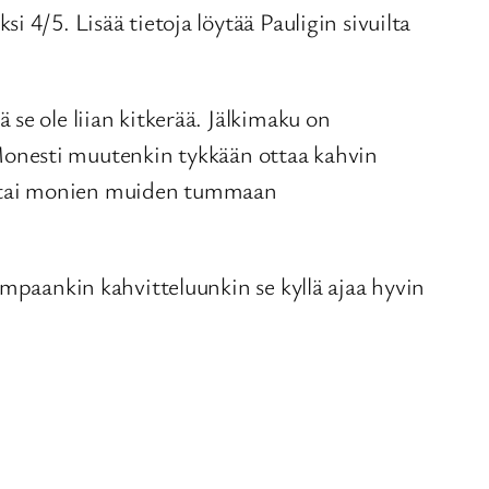
 4/5. Lisää tietoja löytää Pauligin sivuilta
se ole liian kitkerää. Jälkimaku on
i. Monesti muutenkin tykkään ottaa kahvin
män tai monien muiden tummaan
empaankin kahvitteluunkin se kyllä ajaa hyvin