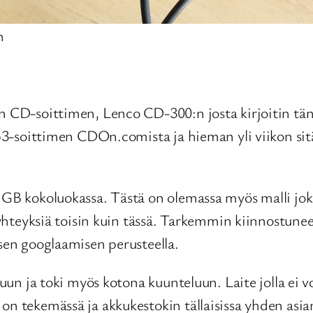
n
n CD-soittimen, Lenco CD-300:n josta kirjoitin tän
 Mp3-soittimen CDOn.comista ja hieman yli viikon sit
 GB kokoluokassa. Tästä on olemassa myös malli joka
h-yhteyksiä toisin kuin tässä. Tarkemmin kiinnostune
isen googlaamisen perusteella.
iluun ja toki myös kotona kuunteluun. Laite jolla ei 
on tekemässä ja akkukestokin tällaisissa yhden asia