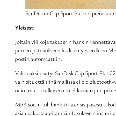
SanDiskin Clip Sport Plus on pieni soiti
Yleisesti
Joitain viikkoja takaperin hankin kannettava
jälkeen jo tilaukseen lisäksi myös erillisen
postin automaattiin.
Valinnaksi päätyi SanDisk Clip Sport Plus 32
vain sitä että siinä mallissa ei ole Bluetoot
näin, mutta tällaiseen mielikuvaan jäin pika
Mp3-soitin tuli hankittua ensisijaisesti ulko
asiaa pakottaa pitämään fokuksen siinä mitä 