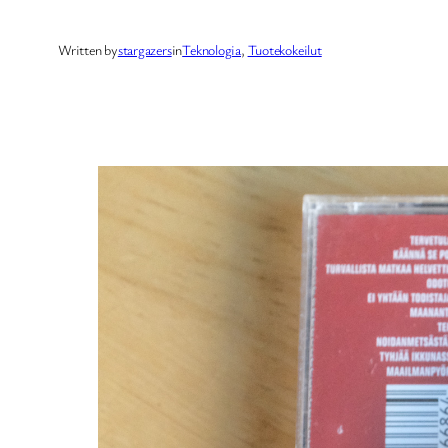
Written by
stargazers
in
Teknologia
, 
Tuotekokeilut