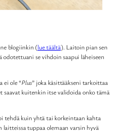
ne blogiinkin (
lue täältä
). Laitoin pian sen
ä odotettuani se vihdoin saapui läheiseen
 ei ole “
Plus
” joka käsittääkseni tarkoittaa
et saavat kuitenkin itse validoida onko tämä
voi tehdä kuin yhtä tai korkeintaan kahta
n laitteissa tuppaa olemaan varsin hyvä