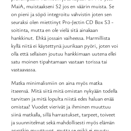
MaiA, muistaakseni S2 jos en väärin muista. Se
on pieni ja söpö integroitu vahvistin joten sen
seuraksi olen miettinyt Pro-Jectin CD Box S3 -
soitinta, mutta en ole vielä sitä ainakaan
hankkinut. Ehkä jossain vaiheessa. Harmillista
kyllä niitä ei käytettynä juurikaan pyöri, joten voi
olla että sellaisen joutuu hankkimaan uutena ellei
satu moinen tipahtamaan vastaan torissa tai
vastaavassa.
Matka minimalismiin on aina myös matka
itseensä. Mitä siitä mitä omistan nykyään todella
tarvitsen ja mitä lopulta niistä edes haluan enää
omistaa? Vuodet vierivät ja ihminen muuttuu
siinä matkalla, sillä harrastukset, tarpeet, toiveet
ja suunnitelmat sekä mahdollisesti myös elämän
arvotkin muuttuvat, mutta se mikä ei muutu