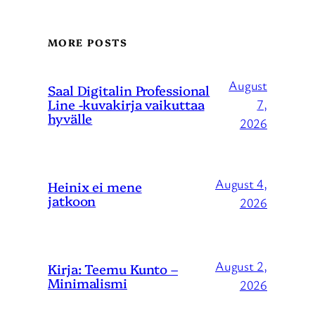
MORE POSTS
August
Saal Digitalin Professional
Line -kuvakirja vaikuttaa
7,
hyvälle
2026
August 4,
Heinix ei mene
jatkoon
2026
August 2,
Kirja: Teemu Kunto –
Minimalismi
2026