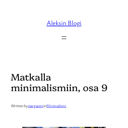
Skip
to
content
Aleksin Blogi
Matkalla
minimalismiin, osa 9
Written by
stargazers
in
Minimalismi