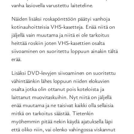
vanha lasiovella varustettu laiteteline.
Näiden lisäksi roskapönttöön päätyi vanhoja
kotinauhoitteisia VHS-kasetteja. Enää niitä on
jäljellä vain muutama ja niitä ei ole tarkoitus
heittää roskiin joten VHS-kasettien osalta
siivoaminen on suoritettu loppuun ainakin tältä
erää.
Lisäksi DVD-levyjen siivoaminen on suoritettu
vähintäänkin lähes loppuun niiden elokuvien
osalta jotka olin ottanut pois koteloista ja
laittanut muovitaskuihin. Nyt niitä on jäljellä
enää muutama ja ne taisivat kaikki olla sellaisia
mitkä on tarkoitus säästää. Tietenkin
myöhemmin pitää nekin käydä ajatuksella läpi
että oliko niin, vai olenko vahingossa viskannut