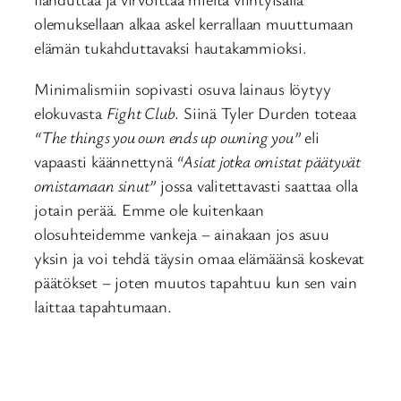
olemuksellaan alkaa askel kerrallaan muuttumaan
elämän tukahduttavaksi hautakammioksi.
Minimalismiin sopivasti osuva lainaus löytyy
elokuvasta
Fight Club
. Siinä Tyler Durden toteaa
“The things you own ends up owning you”
eli
vapaasti käännettynä
“Asiat jotka omistat päätyvät
omistamaan sinut”
jossa valitettavasti saattaa olla
jotain perää. Emme ole kuitenkaan
olosuhteidemme vankeja – ainakaan jos asuu
yksin ja voi tehdä täysin omaa elämäänsä koskevat
päätökset – joten muutos tapahtuu kun sen vain
laittaa tapahtumaan.