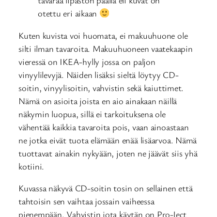
tavaraa lipaston päällä eli kuvat on
otettu eri aikaan
Kuten kuvista voi huomata, ei makuuhuone ole
silti ilman tavaroita. Makuuhuoneen vaatekaapin
vieressä on IKEA-hylly jossa on paljon
vinyylilevyjä. Näiden lisäksi sieltä löytyy CD-
soitin, vinyylisoitin, vahvistin sekä kaiuttimet.
Nämä on asioita joista en aio ainakaan näillä
näkymin luopua, sillä ei tarkoituksena ole
vähentää kaikkia tavaroita pois, vaan ainoastaan
ne jotka eivät tuota elämään enää lisäarvoa. Nämä
tuottavat ainakin nykyään, joten ne jäävät siis yhä
kotiini.
Kuvassa näkyvä CD-soitin tosin on sellainen että
tahtoisin sen vaihtaa jossain vaiheessa
pienempään. Vahvistin jota käytän on Pro-Ject