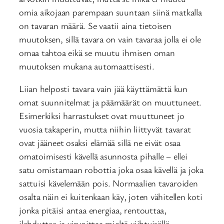
omia aikojaan parempaan suuntaan siinä matkalla
on tavaran määrä. Se vaatii aina tietoisen
muutoksen, sillä tavara on vain tavaraa jolla ei ole
omaa tahtoa eikä se muutu ihmisen oman
muutoksen mukana automaattisesti.
Liian helposti tavara vain jää käyttämättä kun
omat suunnitelmat ja päämäärät on muuttuneet.
Esimerkiksi harrastukset ovat muuttuneet jo
vuosia takaperin, mutta niihin liittyvät tavarat
ovat jääneet osaksi elämää sillä ne eivät osaa
omatoimisesti kävellä asunnosta pihalle – ellei
satu omistamaan robottia joka osaa kävellä ja joka
sattuisi kävelemään pois. Normaalien tavaroiden
osalta näin ei kuitenkaan käy, joten vähitellen koti
jonka pitäisi antaa energiaa, rentouttaa,
ilahduttaa ja virvoittaa mieltä viihtyisällä