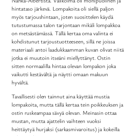
Nahka-Albertista. Valikoima oli monipuolinen ja
hintataso järkevä. Lompakoita oli siellä paljon
myös tarjoushintaan, joten suosittelen käydä
tutustumassa talon tarjontaan mikäli lompakkoa
on metsästämässä. Tällä kertaa oma valinta ei
kohdistunut tarjoustuotteeseen, sillä ne joissa
materiaali antoi laadukkaamman kuvan olivat niitä
jotka ei muutoin itseäni miellyttänyt. Ostin
sitten normaalilla hintaa olevan lompakon joka
vaikutti kestävältä ja näytti omaan makuun
hyvältä.
Tavallisesti olen tainnut aina käyttää mustia
lompakoita, mutta tällä kertaa tein poikkeuksen ja
ostin ruskeampaa sävyä olevan. Meinasin ottaa
mustan, mutta ajattelin vaihteen vuoksi
heittäytyä hurjaksi (sarkasmivaroitus) ja kokeilla