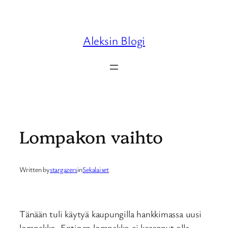
Skip
to
content
Aleksin Blogi
Lompakon vaihto
Written by
stargazers
in
Sekalaiset
Tänään tuli käytyä kaupungilla hankkimassa uusi
lompakko. Entinen lompakko ei kerennyt olla