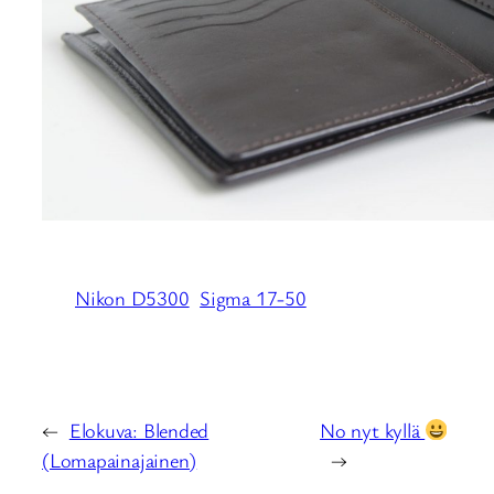
Nikon D5300
Sigma 17-50
←
Elokuva: Blended
No nyt kyllä
(Lomapainajainen)
→