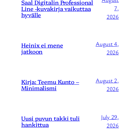
Saal Digitalin Professional
Line -kuvakirja vaikuttaa
7,
hyvälle
2026
August 4,
Heinix ei mene
jatkoon
2026
August 2,
Kirja: Teemu Kunto –
Minimalismi
2026
July 29,
Uusi puvun takki tuli
hankittua
2026