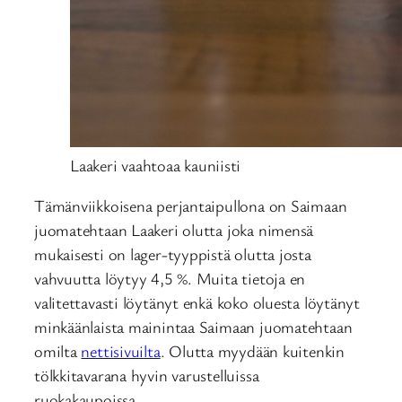
Laakeri vaahtoaa kauniisti
Tämänviikkoisena perjantaipullona on Saimaan
juomatehtaan Laakeri olutta joka nimensä
mukaisesti on lager-tyyppistä olutta josta
vahvuutta löytyy 4,5 %. Muita tietoja en
valitettavasti löytänyt enkä koko oluesta löytänyt
minkäänlaista mainintaa Saimaan juomatehtaan
omilta
nettisivuilta
. Olutta myydään kuitenkin
tölkkitavarana hyvin varustelluissa
ruokakaupoissa.