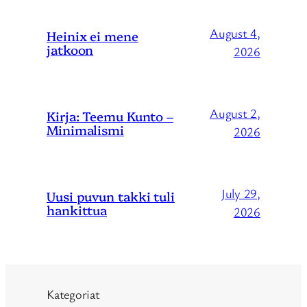
August 4,
Heinix ei mene
jatkoon
2026
August 2,
Kirja: Teemu Kunto –
Minimalismi
2026
July 29,
Uusi puvun takki tuli
hankittua
2026
Kategoriat