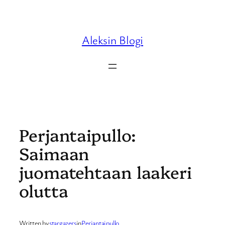
Skip
to
content
Aleksin Blogi
Perjantaipullo:
Saimaan
juomatehtaan laakeri
olutta
Written by
stargazers
in
Perjantaipullo