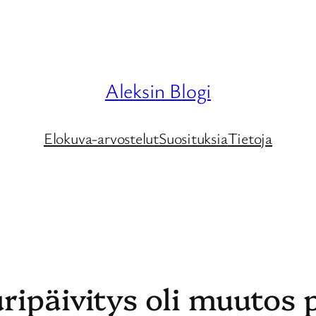
Aleksin Blogi
Elokuva-arvostelut
Suosituksia
Tietoja
ripäivitys oli muutos