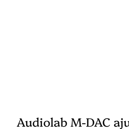
Skip
to
content
Audiolab M-DAC aju