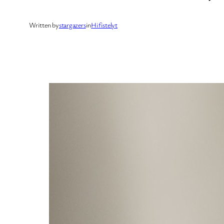
Written by
stargazers
in
Hifistelyt