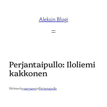
Skip
to
content
Aleksin Blogi
Perjantaipullo: Iloliemi
kakkonen
Written by
stargazers
in
Perjantaipullo