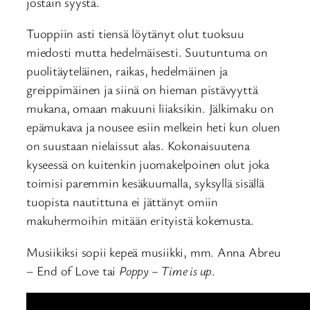
jostain syystä.
Tuoppiin asti tiensä löytänyt olut tuoksuu
miedosti mutta hedelmäisesti. Suutuntuma on
puolitäyteläinen, raikas, hedelmäinen ja
greippimäinen ja siinä on hieman pistävyyttä
mukana, omaan makuuni liiaksikin. Jälkimaku on
epämukava ja nousee esiin melkein heti kun oluen
on suustaan nielaissut alas. Kokonaisuutena
kyseessä on kuitenkin juomakelpoinen olut joka
toimisi paremmin kesäkuumalla, syksyllä sisällä
tuopista nautittuna ei jättänyt omiin
makuhermoihin mitään erityistä kokemusta.
Musiikiksi sopii kepeä musiikki, mm.
Anna Abreu
– End of Love tai
Poppy – Time is up
.