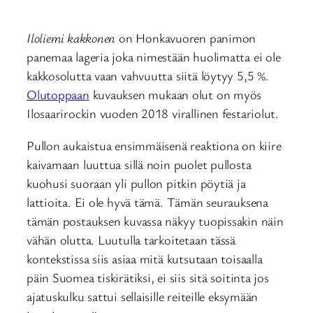
Iloliemi kakkonen
on Honkavuoren panimon
panemaa lageria joka nimestään huolimatta ei ole
kakkosolutta vaan vahvuutta siitä löytyy 5,5 %.
Olutoppaan
kuvauksen mukaan olut on myös
Ilosaarirockin vuoden 2018 virallinen festariolut.
Pullon aukaistua ensimmäisenä reaktiona on kiire
kaivamaan luuttua sillä noin puolet pullosta
kuohusi suoraan yli pullon pitkin pöytiä ja
lattioita. Ei ole hyvä tämä. Tämän seurauksena
tämän postauksen kuvassa näkyy tuopissakin näin
vähän olutta. Luutulla tarkoitetaan tässä
kontekstissa siis asiaa mitä kutsutaan toisaalla
päin Suomea tiskirätiksi, ei siis sitä soitinta jos
ajatuskulku sattui sellaisille reiteille eksymään