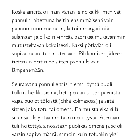
Koska aineita oli näin vähän ja ne kaikki menivät
pannulla laitettuna heitin ensimmäisenä vain
pannun kuumenemaan, laitoin margariiniä
sulamaan ja pilkoin vihreää paprikaa mukavammin
mutusteltavan kokoiseksi. Kaksi pötkylää oli
sopiva määrä tähän ateriaan. Pilkkomisen jälkeen
tietenkin heitin ne sitten pannulle vain
lämpenemään.
Seuraavana pannulle taisi tiensä löytää puoli
tölkkiä herkkusieniä, heti perään sitten pavuista
vajaa puolet tölkistä (ehkä kolmasosa) ja siitä
sitten joko tofu tai omena. En muista eikä sillä
sinänsä ole yhtään mitään merkitystä. Ateriaan
tuli heitettyä ainoastaan puolikas omena ja se oli
varsin sopiva määrä, samoin kuin tofuakin yksi