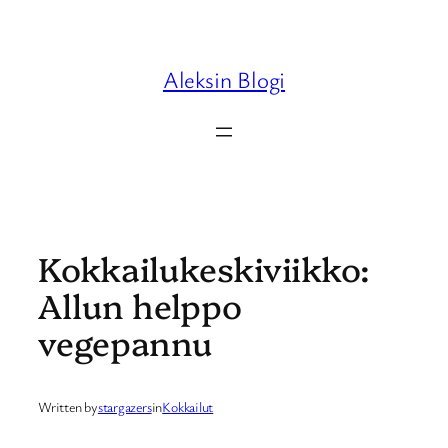
Skip
to
content
Aleksin Blogi
Kokkailukeskiviikko:
Allun helppo
vegepannu
Written by
stargazers
in
Kokkailut