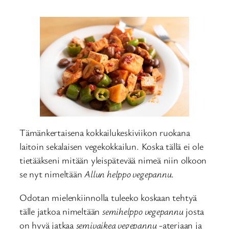
Tämänkertaisena kokkailukeskiviikon ruokana
laitoin sekalaisen vegekokkailun. Koska tällä ei ole
tietääkseni mitään yleispätevää nimeä niin olkoon
se nyt nimeltään
Allun helppo vegepannu
.
Odotan mielenkiinnolla tuleeko koskaan tehtyä
tälle jatkoa nimeltään
semihelppo vegepannu
josta
on hyvä jatkaa
semivaikea vegepannu
-ateriaan ja