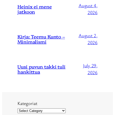
August 4,
Heinix ei mene
jatkoon
2026
August 2,
Kirja: Teemu Kunto –
Minimalismi
2026
July 29,
Uusi puvun takki tuli
hankittua
2026
Kategoriat