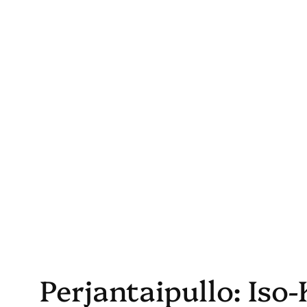
Skip
to
content
Perjantaipullo: Iso