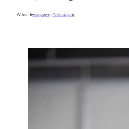
Written by
stargazers
in
Perjantaipullo