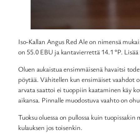
Iso-Kallan Angus Red Ale on nimensä mukais
on 55.0 EBU ja kantavierrettä 14.1 °P. Lisää
Oluen aukaistua ensimmäisenä havaitsi todell
pöytää. Vähitellen kun ensimäiset vaahdot ol
arvata saattoi ei tuoppiin kaataminen käy ko
aikansa. Pinnalle muodostuva vaahto on ohuen
Tuoksu oluessa on pullossa kuin tuopissakin
kulauksen jos toisenkin.