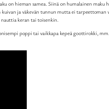
ku on hieman samea. Siinä on humalainen maku hedel
an kuivan ja väkevän tunnun mutta ei tarpeettoman v
nauttia keran tai toisenkin.
onisempi poppi tai vaikkapa kepeä goottirokki, mm