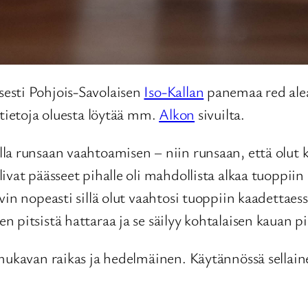
esti Pohjois-Savolaisen
Iso-Kallan
panemaa red alea
 tietoja oluesta löytää mm.
Alkon
sivuilta.
a runsaan vaahtoamisen – niin runsaan, että olut ku
ivat päässeet pihalle oli mahdollista alkaa tuoppii
vin nopeasti sillä olut vaahtosi tuoppiin kaadettae
 pitsistä hattaraa ja se säilyy kohtalaisen kauan pi
 mukavan raikas ja hedelmäinen. Käytännössä sellain