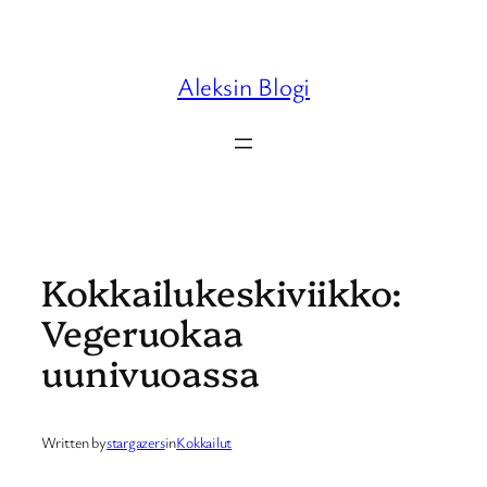
Skip
to
content
Aleksin Blogi
Kokkailukeskiviikko:
Vegeruokaa
uunivuoassa
Written by
stargazers
in
Kokkailut