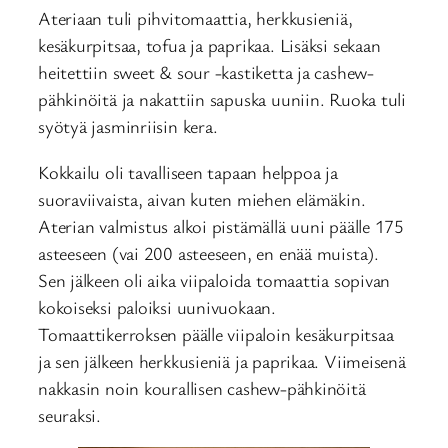
Ateriaan tuli pihvitomaattia, herkkusieniä,
kesäkurpitsaa, tofua ja paprikaa. Lisäksi sekaan
heitettiin sweet & sour -kastiketta ja cashew-
pähkinöitä ja nakattiin sapuska uuniin. Ruoka tuli
syötyä jasminriisin kera.
Kokkailu oli tavalliseen tapaan helppoa ja
suoraviivaista, aivan kuten miehen elämäkin.
Aterian valmistus alkoi pistämällä uuni päälle 175
asteeseen (vai 200 asteeseen, en enää muista).
Sen jälkeen oli aika viipaloida tomaattia sopivan
kokoiseksi paloiksi uunivuokaan.
Tomaattikerroksen päälle viipaloin kesäkurpitsaa
ja sen jälkeen herkkusieniä ja paprikaa. Viimeisenä
nakkasin noin kourallisen cashew-pähkinöitä
seuraksi.