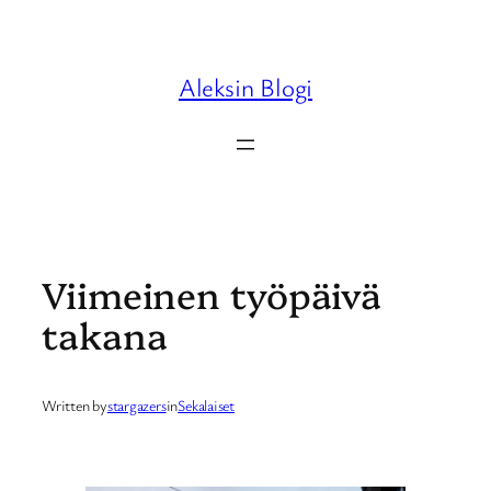
Skip
to
content
Aleksin Blogi
Viimeinen työpäivä
takana
Written by
stargazers
in
Sekalaiset