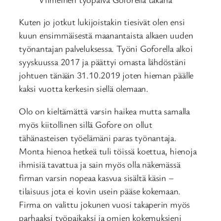
Kuten jo jotkut lukijoistakin tiesivät olen ensi
kuun ensimmäisestä maanantaista alkaen uuden
työnantajan palveluksessa. Työni Goforella alkoi
syyskuussa 2017 ja päättyi omasta lähdöstäni
johtuen tänään 31.10.2019 joten hieman päälle
kaksi vuotta kerkesin siellä olemaan.
Olo on kieltämättä varsin haikea mutta samalla
myös kiitollinen sillä Gofore on ollut
tähänasteisen työelämäni paras työnantaja.
Monta hienoa hetkeä tuli töissä koettua, hienoja
ihmisiä tavattua ja sain myös olla näkemässä
firman varsin nopeaa kasvua sisältä käsin –
tilaisuus jota ei kovin usein pääse kokemaan.
Firma on valittu jokunen vuosi takaperin myös
parhaaksi työpaikaksi ja omien kokemuksieni