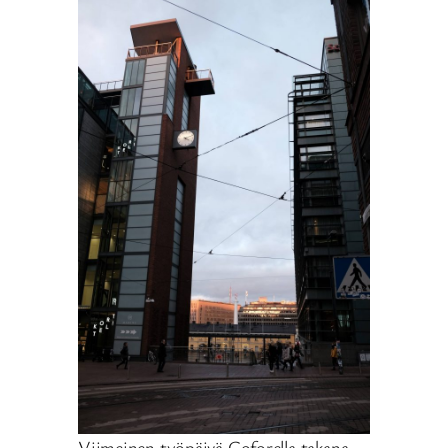
Viimeinen työpäivä Goforella takana