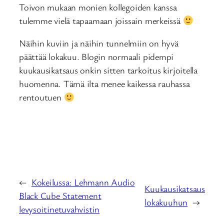
Toivon mukaan monien kollegoiden kanssa
tulemme vielä tapaamaan joissain merkeissä
Näihin kuviin ja näihin tunnelmiin on hyvä
päättää lokakuu. Blogin normaali pidempi
kuukausikatsaus onkin sitten tarkoitus kirjoitella
huomenna. Tämä ilta menee kaikessa rauhassa
rentoutuen
←
Kokeilussa: Lehmann Audio
Kuukausikatsaus
Black Cube Statement
lokakuuhun
→
levysoitinetuvahvistin