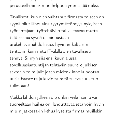
perusteella ainakin on helppoa ymmärtää miksi.
Tavallisesti kun olen vaihtanut firmasta toiseen on
syynä ollut lähes aina tyytymättömyys nykyiseen
työnantajaan, työtehtäviin tai vastaavaa mutta
tällä kertaa syynä oli ainoastaan
urakehitysmahdollisuus hyvin erikaltaisiin
tehtäviin kuin mitä IT-alalla olen tavallisesti
tehnyt. Siirryn siis ensi kuun alussa
sovellusasiantuntijan tehtäviin suurelle julkisen
sektorin toimijalle joten mielenkiinnolla odotan
uusia haasteita ja kuvioita mitä tulevaisuus tuo
tullessaan!
Vaikka lähdön jälkeen olo onkin vielä näin aivan
tuoreeltaan haikea on ilahduttavaa että voin hyvin
mielin jatkossakin kehua kyseistä firmaa muillekin.