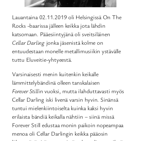
Lauantaina 02.11.2019 oli Helsingissä On The
Rocks -baarissa jälleen keikka jota lähdin
katsomaan. Pääesiintyjänä oli sveitsiläinen
Cellar Darling
jonka jäsenistä kolme on
entuudestaan monelle metallimusiikin ystävälle
tuttu Eluveitie-yhtyeestä.
Varsinaisesti menin kuitenkin keikalle
lämmittelybändinä olleen tanskalaisen
Forever Still
in vuoksi, mutta ilahduttavasti myös
Cellar Darling iski livenä varsin hyvin. Sinänsä
tuntui mielenkiintoiselta kuinka kaksi hyvin
erilaista bändiä keikalla nähtiin – siinä missä
Forever Still edustaa monin paikoin nopeampaa
menoa oli Cellar Darlingin keikka pääosin