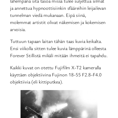
lähempänä sitä tasoa missä tulee suljettua silmät
ja annettua hypnoottisiinkin sfääreihin leijailevan
tunnelman viedä mukanaan. Eipä siinä,
molemmat artistit olivat näkemisen ja kokemisen
arvoisia.
Tuttuun tapaan laitan tähän taas kuvia keikalta.
Ensi viikolla sitten tulee kuvia lämppärinä olleesta
Forever Stillistä mikäli mitään ihmeitä ei tapahdu.
Kaikki kuvat on otettu Fujifilm X-T2 kameralla
käyttäen objektiivina Fujinon 18-55 F2.8-F4.0
objektiivia (eli kittiputkea).