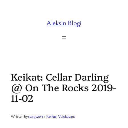
Skip
to
content
Aleksin Blogi
Keikat: Cellar Darling
@ On The Rocks 2019-
11-02
Written by
stargazers
in
Keikat
, 
Valokuvaus