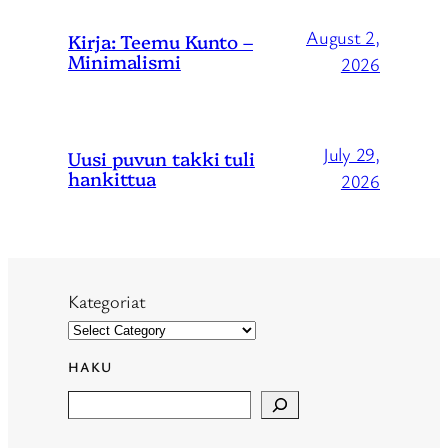
August 2,
Kirja: Teemu Kunto –
Minimalismi
2026
July 29,
Uusi puvun takki tuli
hankittua
2026
Kategoriat
HAKU
Search