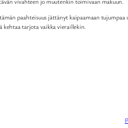
yttävän vivahteen jo muutenkin toimivaan makuun.
ämän paahteisuus jättänyt kaipaamaan tujumpaa ote
 kehtaa tarjota vaikka vieraillekin.
P