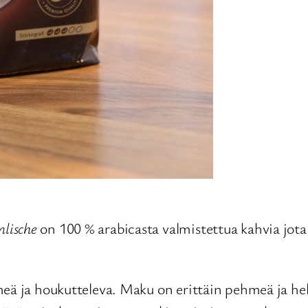
lische
on 100 % arabicasta valmistettua kahvia jot
meä ja houkutteleva. Maku on erittäin pehmeä ja hel