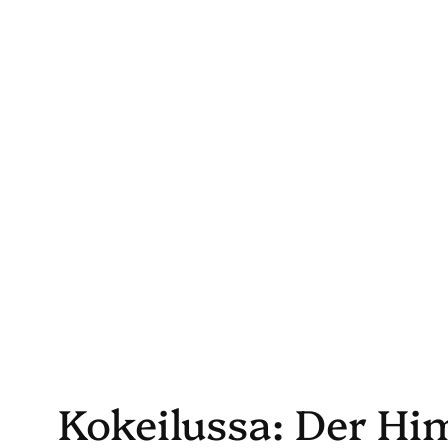
Skip
to
content
Kokeilussa: Der Hi