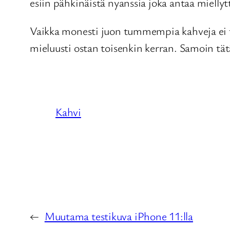
esiin pähkinäistä nyanssia joka antaa miell
Vaikka monesti juon tummempia kahveja ei t
mieluusti ostan toisenkin kerran. Samoin tätä
Kahvi
←
Muutama testikuva iPhone 11:lla