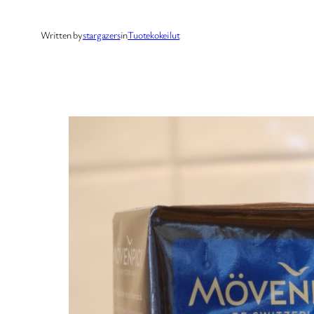
Written by
stargazers
in
Tuotekokeilut