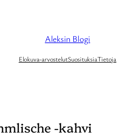
Aleksin Blogi
Elokuva-arvostelut
Suosituksia
Tietoja
mmlische -kahvi