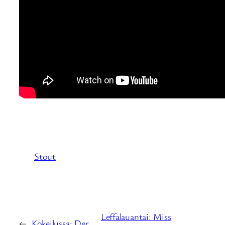
Stout
Leffalauantai: Miss
←
Kokeilussa: Der