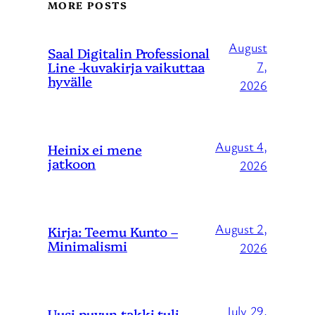
MORE POSTS
August
Saal Digitalin Professional
Line -kuvakirja vaikuttaa
7,
hyvälle
2026
August 4,
Heinix ei mene
jatkoon
2026
August 2,
Kirja: Teemu Kunto –
Minimalismi
2026
July 29,
Uusi puvun takki tuli