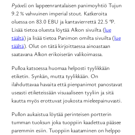
Pyöveli
on lappeenrantalaisen panimoyhtiö Tujun
9.2 % vahvuinen imperial stout. Katkeroita
oluessa on 83.0 EBU ja kantavierrettä 22.5 °P.
Lisää tietoa oluesta löytää Alkon sivuilta (
lue
täältä
) ja lisää tietoa Panimon omilta sivuilta (
lue
täältä
). Olut on tätä kirjoittaessa ainoastaan
saatavana Alkon erikoiserän valikoimassa.
Pulloa katsoessa huomaa helposti tyylikkään
etiketin. Synkän, mutta tyylikkään. On
ilahduttavaa havaita että pienpanimot panostavat
useasti etiketeissään visuaaliseen tyyliin ja sitä
kautta myös erottuvat joukosta mieleepainuvasti.
Pullon aukaistua löytää perinteisen portterin
tumman tuoksun joka tuoppiin kaadettua pääsee
paremmin esiin. Tuoppiin kaataminen on helppo