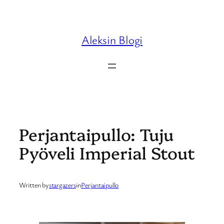
Skip
to
content
Aleksin Blogi
Perjantaipullo: Tuju
Pyöveli Imperial Stout
Written by
stargazers
in
Perjantaipullo