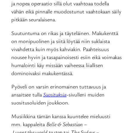
ja nopea operaatio sillä olut vaahtoaa todella
vähän eikä pinnalle muodostunut vaahtokaan säily
pitkään seuralaisena.
Suutuntuma on rikas ja täyteläinen. Makukenttä
on monipuolinen ja siitä löytää niin suklaista
vivahdetta kuin myös kahviakin. Paahteisuus
nousee hyvin ja tasapainoisesti esiin eikä voimakas
humalointi käy missään vaiheessa liiallisen
dominoivaksi makukentässä.
Pyöveli on varsin erinomainen tuttavuus ja
ansaitsee tulla
Suosituksia
-sivulleni muiden
suositusoluiden joukkoon.
Musiikkina tämän kanssa kuuntelee mieluusti
mm. kappaleita
Belle & Sebastian –
I want the world to stop
tai
The Sudays –